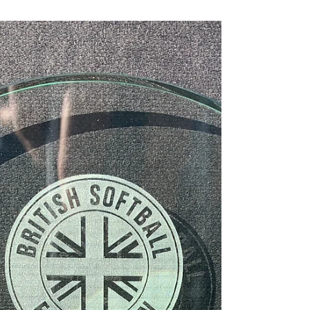
「エリザベス女王即位７０周年、センターコー
ト１００周年となる記念大会に、主催者側がメ
ドベージェフ、ルブレフ、ハチャノフ、アザレ
ンカ他のロシア、ベラルーシ選手のエントリー
拒否でATP・WTAが今大会でポイントを付与し
ない」というニュースに衝撃が走った。