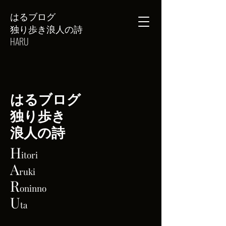
はるブログ
独り歩き浪人の詩
HARU
はるブログ
独り歩き
浪人の詩
H
itori
A
ruki
R
oninno
U
ta