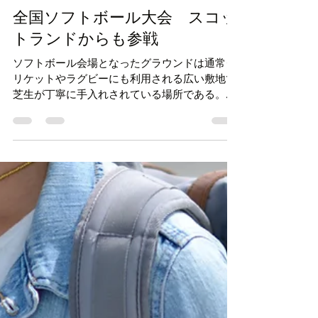
haruukjp
Jun 27, 2022
2 min read
ロンドン生活
全国ソフトボール大会 スコッ
トランドからも参戦
ソフトボール会場となったグラウンドは通常ク
リケットやラグビーにも利用される広い敷地で
芝生が丁寧に手入れされている場所である。希
望者は１泊£５でテント持参でキャンプをする
ことができる。シャワー、トイレは施