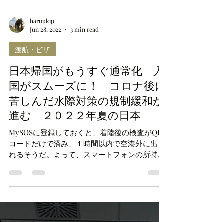
haruukjp
Jun 28, 2022
3 min read
渡航・ビザ
日本帰国がもうすぐ通常化 入
国がスムーズに！ コロナ後に
苦しんだ水際対策の規制緩和が
進む ２０２２年夏の日本
MySOSに登録しておくと、着陸後の検査がQR
コードだけで済み、１時間以内で空港外に出ら
れるそうだ。よって、スマートフォンの所持が
必須となる。スマートフォンを苦手とするお年
寄りには悲報だが、空港内での複雑な手続きを