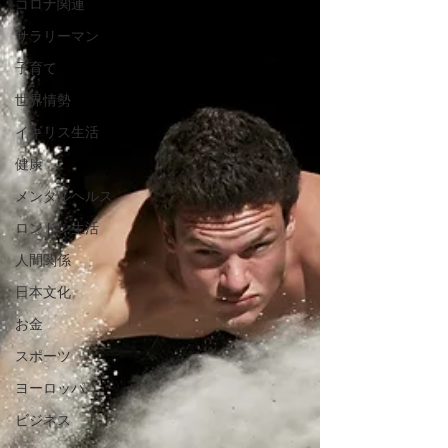
コロナ関連
サラリーマン
子育て
世界情勢
イギリス生活
健康
メンタルヘルス
ロンドン生活
人間関係
日本文化
お金
スポーツ
ヨーロッパ
ビジネス