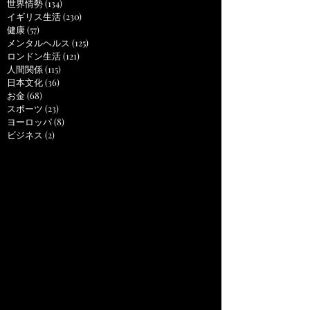
世界情勢
(134)
134 posts
イギリス生活
(230)
230 posts
健康
(57)
57 posts
メンタルヘルス
(125)
125 posts
ロンドン生活
(121)
121 posts
人間関係
(115)
115 posts
日本文化
(36)
36 posts
お金
(68)
68 posts
スポーツ
(23)
23 posts
ヨーロッパ
(8)
8 posts
ビジネス
(2)
2 posts