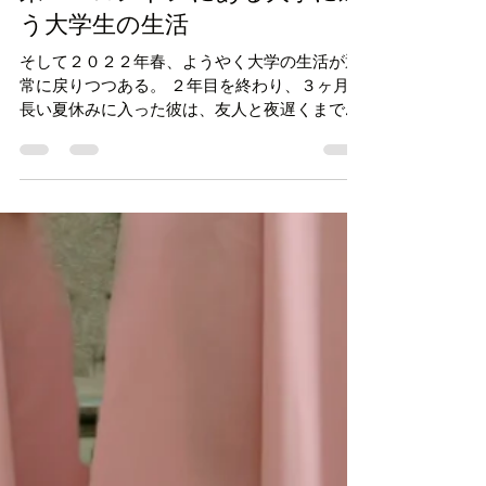
haruukjp
Jun 26, 2022
2 min read
ロンドン生活
キャンパスライフ、ついに再
来！！ロンドンにある大学に通
う大学生の生活
そして２０２２年春、ようやく大学の生活が通
常に戻りつつある。 ２年目を終わり、３ヶ月の
長い夏休みに入った彼は、友人と夜遅くまで盃
を交わし、キャンパスライフを楽しみ始めた。