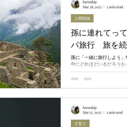
haruukjp
Mar 28, 2025
2 min read
人間関係
孫に連れてっ
パ旅行 旅を
孫に「一緒に旅行しよう」
中にどれほどいるだろうか
haruukjp
Mar 27, 2025
2 min read
子育て