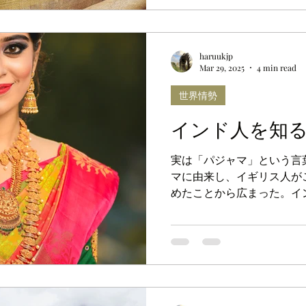
haruukjp
Mar 29, 2025
4 min read
世界情勢
インド人を知
実は「パジャマ」という言
マに由来し、イギリス人が
めたことから広まった。イ
公式の場や冠婚葬祭にも出