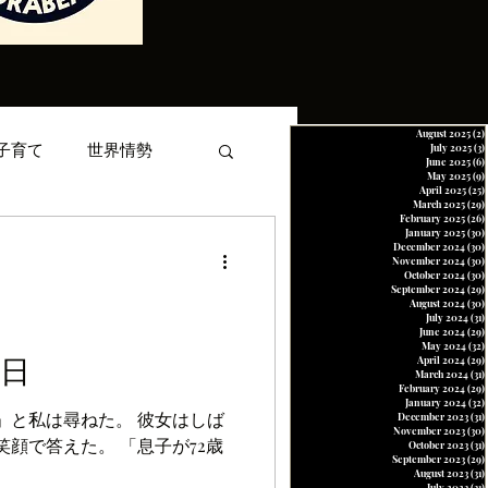
August 2025
(2)
子育て
世界情勢
July 2025
(3)
June 2025
(6)
May 2025
(9)
April 2025
(25)
March 2025
(29)
February 2025
(26)
January 2025
(30)
お金
スポーツ
December 2024
(30)
November 2024
(30)
October 2024
(30)
September 2024
(29)
August 2024
(30)
July 2024
(31)
June 2024
(29)
May 2024
(32)
日
April 2024
(29)
March 2024
(31)
February 2024
(29)
January 2024
(32)
は尋ねた。 彼女はしば
December 2023
(31)
November 2023
(30)
た。 「息子が72歳
October 2023
(31)
September 2023
(29)
August 2023
(31)
July 2023
(31)