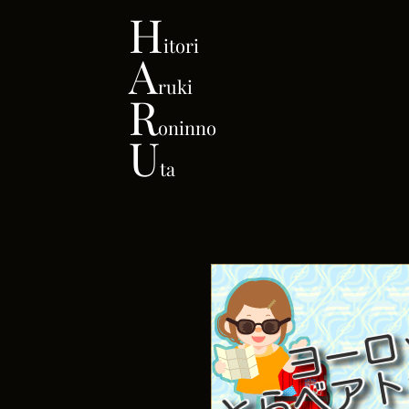
H
itori
A
ruki
R
oninno
U
ta