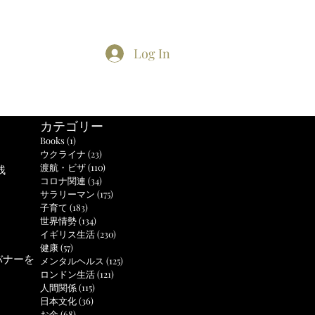
Log In
Home
About
Contact
TikTok feed
Twitter
カテゴリー
Books
(1)
1 post
ウクライナ
(23)
23 posts
渡航・ビザ
(110)
110 posts
残
コロナ関連
(34)
34 posts
サラリーマン
(175)
175 posts
子育て
(183)
183 posts
世界情勢
(134)
134 posts
イギリス生活
(230)
230 posts
健康
(57)
57 posts
バナーを
メンタルヘルス
(125)
125 posts
ロンドン生活
(121)
121 posts
人間関係
(115)
115 posts
日本文化
(36)
36 posts
お金
(68)
68 posts