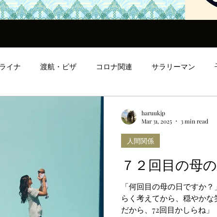
ライナ
渡航・ビザ
コロナ関連
サラリーマン
ンタルヘルス
ロンドン生活
人間関係
日本文化
haruukjp
Mar 31, 2025
3 min read
人間関係
７２回目の母の
「何回目の母の日ですか？」と私
らく考えてから、穏やかな笑顔で答え
だから、72回目かしらね」