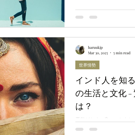
haruukjp
Mar 30, 2025
5 min read
世界情勢
インド人を知
の生活と文化 –
は？
悪気がなく、良いことをし
えてくることによって、聞
ている。