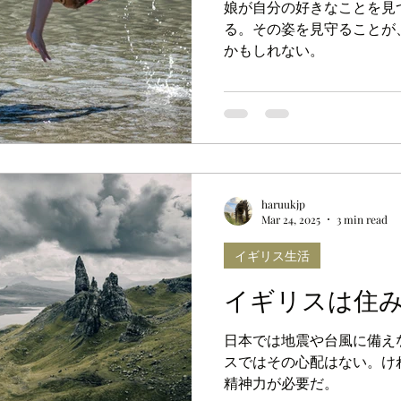
娘が自分の好きなことを見
る。その姿を見守ることが
かもしれない。
haruukjp
Mar 24, 2025
3 min read
イギリス生活
イギリスは住
日本では地震や台風に備え
スではその心配はない。け
精神力が必要だ。