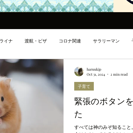
ライナ
渡航・ビザ
コロナ関連
サラリーマン
ンタルヘルス
ロンドン生活
人間関係
日本文化
haruukjp
Oct 31, 2024
2 min read
子育て
緊張のボタン
た
すべては神のみぞ知ること