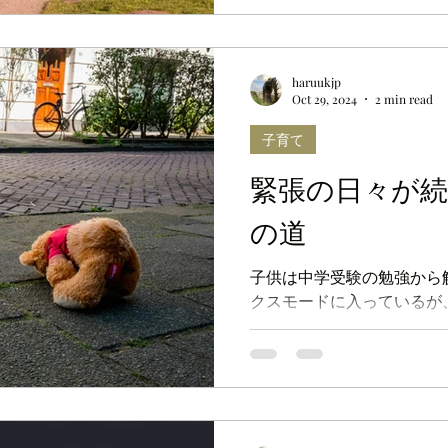
haruukjp
Oct 29, 2024
2 min read
子育て
緊張の日々が続
の道
子供は中学受験の勉強から
クスモードに入っているが
う。一方、親にとってはま
が待っている。