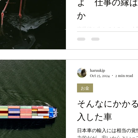
よ 仕事の縁
か
半世紀も生きてくると、人
択が必要になる。自分の人
意味のあるものにこそ、貴
haruukjp
Oct 25, 2024
2 min read
お金
そんなにかか
入した車
日本車の輸入には相当の覚
力的だが、安いからといっ