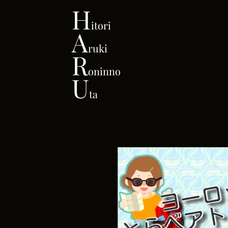
H
itori
A
ruki
R
oninno
U
ta