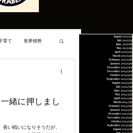
August 2025
(2)
子育て
世界情勢
July 2025
(3)
June 2025
(6)
May 2025
(9)
April 2025
(25)
March 2025
(29)
February 2025
(26)
January 2025
(30)
お金
スポーツ
December 2024
(30)
November 2024
(30)
October 2024
(30)
September 2024
(29)
August 2024
(30)
July 2024
(31)
June 2024
(29)
May 2024
(32)
を一緒に押しまし
April 2024
(29)
March 2024
(31)
February 2024
(29)
January 2024
(32)
December 2023
(31)
November 2023
(30)
October 2023
(31)
September 2023
(29)
。長い戦いになりそうだが、
August 2023
(31)
July 2023
(31)