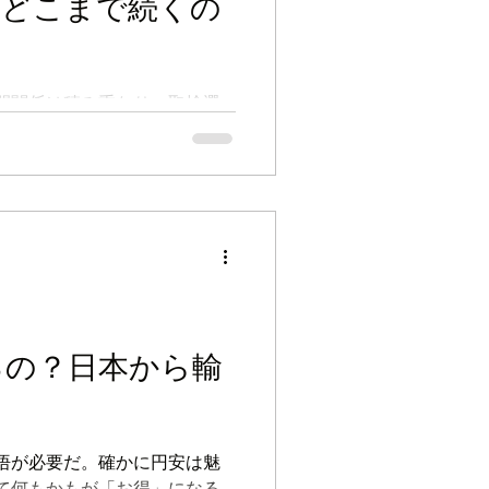
はどこまで続くの
間関係は積み重なり、取捨選
生の残り時間は有限だ。何か
重な時間を割きたいと思う。
るの？日本から輸
悟が必要だ。確かに円安は魅
て何もかもが「お得」になる