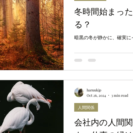
冬時間始まっ
る？
暗黒の冬が静かに、確実に
haruukjp
Oct 26, 2024
3 min read
人間関係
会社内の人間