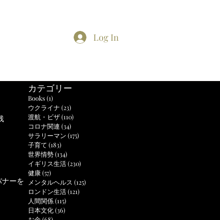
Log In
Home
About
Contact
TikTok feed
Twitter
カテゴリー
Books
(1)
1 post
ウクライナ
(23)
23 posts
渡航・ビザ
(110)
110 posts
残
コロナ関連
(34)
34 posts
サラリーマン
(175)
175 posts
子育て
(183)
183 posts
世界情勢
(134)
134 posts
イギリス生活
(230)
230 posts
健康
(57)
57 posts
バナーを
メンタルヘルス
(125)
125 posts
ロンドン生活
(121)
121 posts
人間関係
(115)
115 posts
日本文化
(36)
36 posts
お金
(68)
68 posts