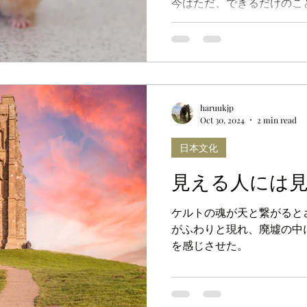
今はただ、できるだけのこ
持ち続けようと思う。
haruukjp
Oct 30, 2024
2 min read
日本文化
見える人には
ケルトの魂が天と繋がると
がふわりと現れ、廃墟の中
を感じさせた。