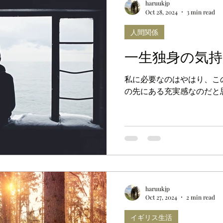
haruukjp
Oct 28, 2024
3 min read
人間関係
一生独身の気持
私に必要なのはやはり、こ
の先にある充実感なのだと
haruukjp
Oct 27, 2024
2 min read
イギリス生活