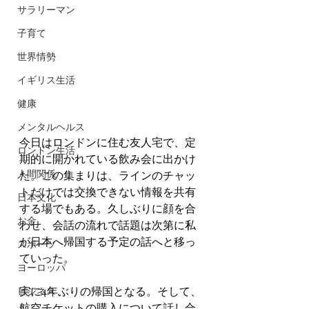
サラリーマン
子育て
世界情勢
イギリス生活
健康
メンタルヘルス
今日はロンドンに住む友人宅で、定
ロンドン生活
期的に開かれている飲み会に出かけ
人間関係
た。この集まりは、ラインのチャッ
トだけでは交換できない情報を共有
日本文化
する場でもある。久しぶりに顔を合
お金
わせ、会話の流れで話題は次第に私
が日本へ帰国する予定の話へと移っ
スポーツ
ていった。
ヨーロッパ
実に4年ぶりの帰国となる。そして、
ビジネス
航空チケットの購入について話し合