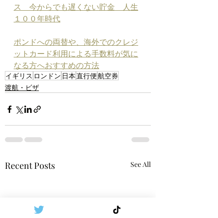
ス　今からでも遅くない貯金　人生
１００年時代
ポンドへの両替や、海外でのクレジ
ットカード利用による手数料が気に
なる方へおすすめの方法
イギリス
ロンドン
日本
直行便
航空券
渡航・ビザ
Recent Posts
See All