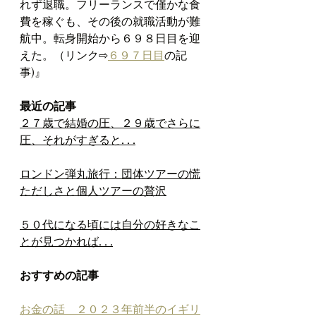
れず退職。フリーランスで僅かな食
費を稼ぐも、その後の就職活動が難
航中。転身開始から６９８日目を迎
えた。（リンク⇨
６９７日目
の記
事)』
最近の記事
２７歳で結婚の圧、２９歳でさらに
圧、それがすぎると. . .
ロンドン弾丸旅行：団体ツアーの慌
ただしさと個人ツアーの贅沢
５０代になる頃には自分の好きなこ
とが見つかれば. . .
おすすめの記事
お金の話　２０２３年前半のイギリ