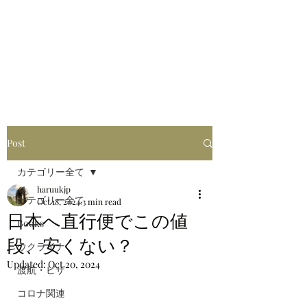
はるブログ
独り歩き浪人の詩
HARU
Post
カテゴリー全て
haruukjp
カテゴリー全て
Oct 18, 2024
3 min read
日本へ直行便でこの値
Books
段、安くない？
ウクライナ
Updated:
Oct 20, 2024
渡航・ビザ
コロナ関連