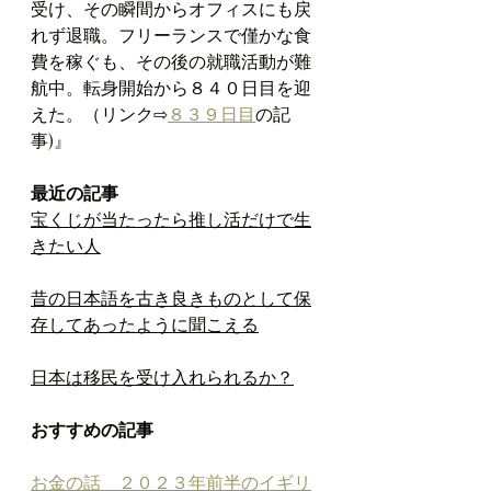
受け、その瞬間からオフィスにも戻
れず退職。フリーランスで僅かな食
費を稼ぐも、その後の就職活動が難
航中。転身開始から８４０日目を迎
えた。（リンク⇨
８３９日目
の記
事)』
最近の記事
宝くじが当たったら推し活だけで生
きたい人
昔の日本語を古き良きものとして保
存してあったように聞こえる
日本は移民を受け入れられるか？
おすすめの記事
お金の話　２０２３年前半のイギリ