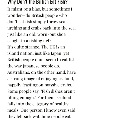
Why Don’t the British Eat Fish?
It might be a bias, but sometimes I 
wonder—do British people who 
don’t eat fish simply throw sea 
urchins and crabs back into the sea, 
just like an old, worn-out shoe 
caught in a fishing net?
It’s quite strange. The UK is an 
island nation, just like Japan, yet 
British people don’t seem to eat fish 
the way Japanese people do. 
Australians, on the other hand, have 
a strong image of enjoying seafood, 
happily feasting on massive crabs.
Some people say, "Fish dishes aren’t 
filling enough." For them, seafood 
falls into the category of healthy 
meals. One person I know even said 
they felt sick watching people eat 