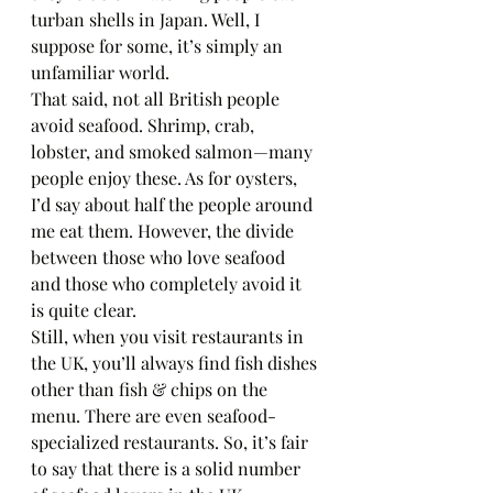
turban shells in Japan. Well, I 
suppose for some, it’s simply an 
unfamiliar world.
That said, not all British people 
avoid seafood. Shrimp, crab, 
lobster, and smoked salmon—many 
people enjoy these. As for oysters, 
I’d say about half the people around 
me eat them. However, the divide 
between those who love seafood 
and those who completely avoid it 
is quite clear.
Still, when you visit restaurants in 
the UK, you’ll always find fish dishes 
other than fish & chips on the 
menu. There are even seafood-
specialized restaurants. So, it’s fair 
to say that there is a solid number 