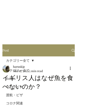
はるブログ
独り歩き浪人の詩
HARU
Post
カテゴリー全て
haruukjp
カテゴリー全て
Mar 19, 2025
5 min read
イギリス人はなぜ魚を食
Books
べないのか？
ウクライナ
渡航・ビザ
コロナ関連