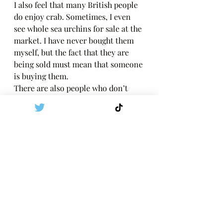
I also feel that many British people 
do enjoy crab. Sometimes, I even 
see whole sea urchins for sale at the 
market. I have never bought them 
myself, but the fact that they are 
being sold must mean that someone 
is buying them.
There are also people who don’t 
cook fish at home but do order 
seafood when eating out. Someone 
once told me, "People who eat 
seafood seem a bit posh and 
pretentious," but I’m not sure if 
that’s really true.
Maybe I just happened to be 
surrounded by people who don’t eat 
fish. In Japan, many people eat fish 
for health reasons, but in the UK, 
that doesn’t seem to be a strong 