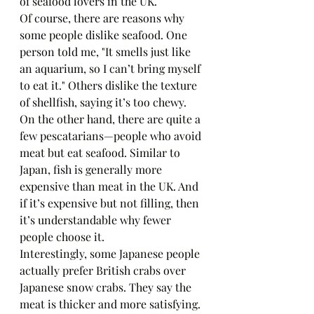
of seafood lovers in the UK.
Of course, there are reasons why 
some people dislike seafood. One 
person told me, "It smells just like 
an aquarium, so I can’t bring myself 
to eat it." Others dislike the texture 
of shellfish, saying it’s too chewy.
On the other hand, there are quite a 
few pescatarians—people who avoid 
meat but eat seafood. Similar to 
Japan, fish is generally more 
expensive than meat in the UK. And 
if it’s expensive but not filling, then 
it’s understandable why fewer 
people choose it.
Interestingly, some Japanese people 
actually prefer British crabs over 
Japanese snow crabs. They say the 
meat is thicker and more satisfying. 