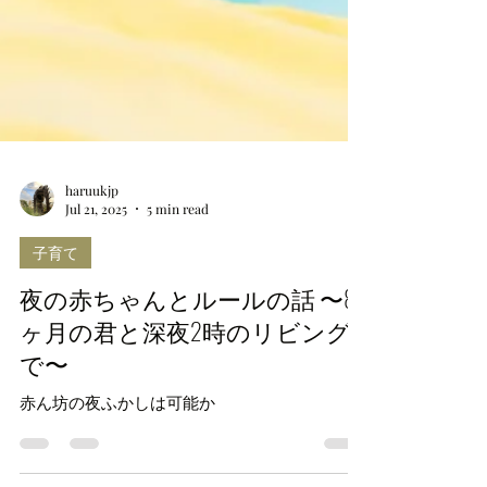
haruukjp
Jul 21, 2025
5 min read
子育て
夜の赤ちゃんとルールの話 〜8
ヶ月の君と深夜2時のリビング
で〜
赤ん坊の夜ふかしは可能か