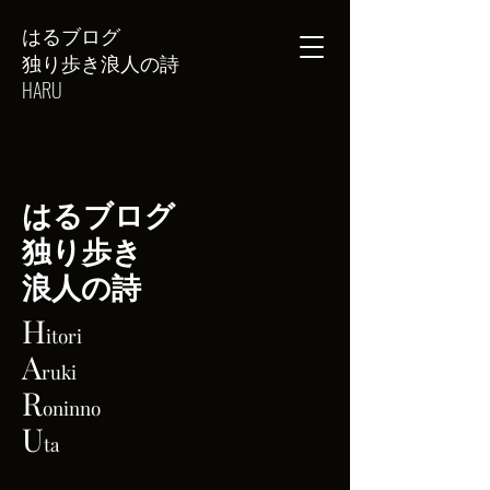
はるブログ
独り歩き浪人の詩
HARU
はるブログ
独り歩き
浪人の詩
H
itori
A
ruki
R
oninno
U
ta