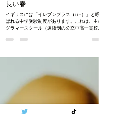
haruukjp
May 21, 2025
3 min read
子育て
イギリスの中学受験「イレブン
プラス」と補欠待機という名の
長い春
イギリスには「イレブンプラス（11+）」と呼
ばれる中学受験制度があります。これは、主に
グラマースクール（選抜制の公立中高一貫校）
への入学を希望する児童を対象とした選抜試験
です。試験は年によって異なりますが、通常は
小学6年生が始まる9月頃から10月末までに実施
され、その結果は翌年の3月初旬に発表されま
す。