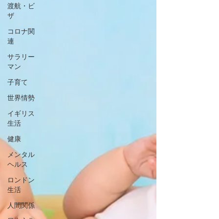
渡航・ビ
ザ
コロナ関
連
サラリー
マン
子育て
世界情勢
イギリス
生活
健康
メンタル
ヘルス
ロンドン
生活
人間関係