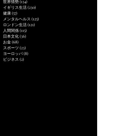
世界情勢
(134)
134 posts
イギリス生活
(230)
230 posts
健康
(57)
57 posts
メンタルヘルス
(125)
125 posts
ロンドン生活
(121)
121 posts
人間関係
(115)
115 posts
日本文化
(36)
36 posts
お金
(68)
68 posts
スポーツ
(23)
23 posts
ヨーロッパ
(8)
8 posts
ビジネス
(2)
2 posts