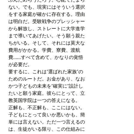
ない。でも、現実にはそういう選択
をする家庭が確かに存在する。理由
は明白だ。受験戦争のプレッシャー
から解放し、ストレートに大学進学
まで導いてあげたい。そう願う親た
ちがいる。そして、それには莫大な
費用がかかる。学費、寮費、渡航
費……すべて含めて、かなりの覚悟
が必要だ。
要するに、これは"選ばれた家族"の
ためのルートだ。お金があり、なお
かつ子どもの未来を"確実に"設計し
たいと願う家庭。彼らにとって、立
教英国学院は一つの答えになる。
正解も、不正解も、ここにはない。
子どもにとって良いか悪いかも、簡
単には言えない。ただ一つ言えるの
は、生徒がいる限り、この仕組みに