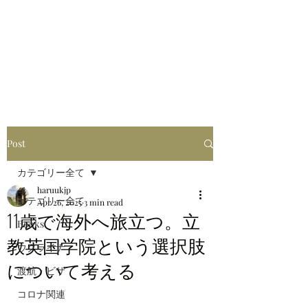
はるブログ
独り歩き浪人の詩
HARU
Post
カテゴリー全て
haruukjp
カテゴリー全て
Apr 26, 2025
3 min read
11歳で海外へ旅立つ。立
Books
教英国学院という選択肢
ウクライナ
について考える
渡航・ビザ
コロナ関連