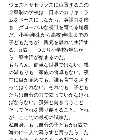
ウェストサセックスに位置するこの
全寮制の学校は、日本のカリキュラ
ムをベースにしながら、英語力を磨
き、グローバルな視野を育てる場所
だ。小学5年生から高校3年生までの
子どもたちが、親元を離れて生活す
る。11歳——つまり小学校5年生か
ら、寮生活が始まるのだ。
もちろん、簡単な世界ではない。親
の温もりも、家族の食卓もない。夜
中に目が覚めても、誰も背中をさす
ってはくれない。それでも、子ども
たちは自分の力で立っていかなけれ
ばならない。孤独と向き合うこと、
そしてそれを乗り越えること。それ
が、ここでの最初の試練だ。
私自身、もし自分の子どもが11歳で
海外に一人で暮らすと言ったら、た
ぶんためらうだろう。心配でたまら