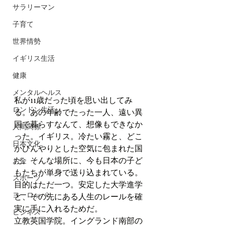
サラリーマン
子育て
世界情勢
イギリス生活
健康
メンタルヘルス
私が11歳だった頃を思い出してみ
ロンドン生活
る。あの年齢でたった一人、遠い異
国で暮らすなんて、想像もできなか
人間関係
った。イギリス。冷たい霧と、どこ
日本文化
かひんやりとした空気に包まれた国
だ。そんな場所に、今も日本の子ど
お金
もたちが単身で送り込まれている。
スポーツ
目的はただ一つ。安定した大学進学
ヨーロッパ
と、その先にある人生のレールを確
実に手に入れるためだ。
ビジネス
立教英国学院。イングランド南部の