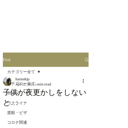
はるブログ
独り歩き浪人の詩
HARU
Post
カテゴリー全て
haruukjp
カテゴリー全て
Apr 22, 2025
3 min read
子供が夜更かしをしない
Books
と. . .
ウクライナ
渡航・ビザ
コロナ関連