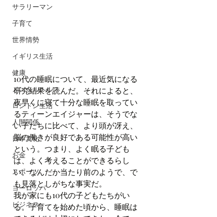
サラリーマン
子育て
世界情勢
イギリス生活
健康
10代の睡眠について、最近気になる
メンタルヘルス
研究結果を読んだ。それによると、
夜早くに寝て十分な睡眠を取ってい
ロンドン生活
るティーンエイジャーは、そうでな
人間関係
い子たちに比べて、より頭が冴え、
脳の働きが良好である可能性が高い
日本文化
という。つまり、よく眠る子ども
お金
は、よく考えることができるらし
スポーツ
い。なんだか当たり前のようで、で
も見落としがちな事実だ。
ヨーロッパ
我が家にも10代の子どもたちがい
ビジネス
る。子育てを始めた頃から、睡眠は