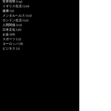
世界情勢
(134)
134 posts
イギリス生活
(230)
230 posts
健康
(57)
57 posts
メンタルヘルス
(125)
125 posts
ロンドン生活
(121)
121 posts
人間関係
(115)
115 posts
日本文化
(36)
36 posts
お金
(68)
68 posts
スポーツ
(23)
23 posts
ヨーロッパ
(8)
8 posts
ビジネス
(2)
2 posts