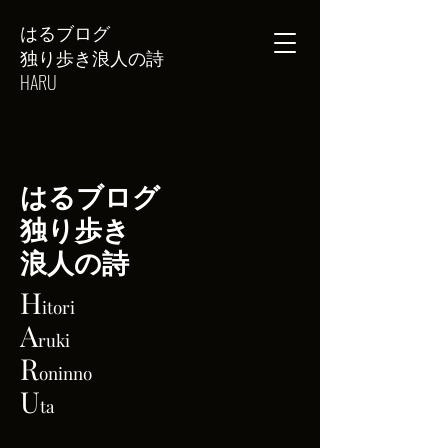
はるブログ
独り歩き浪人の詩
HARU
はるブログ
独り歩き
浪人の詩
H
itori
A
ruki
R
oninno
U
ta