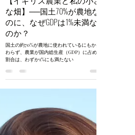
haruukjp
Apr 27, 2025
3 min read
世界情勢
【イギリス農業と私の小さ
な畑】──国土70%が農地な
のに、なぜGDPは1%未満な
のか？
国土の約70%が農地に使われているにもかか
わらず、農業が国内総生産（GDP）に占める
割合は、わずか1%にも満たない