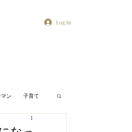
Log In
Home
About
Contact
TikTok feed
Twitter
ーマン
子育て
間関係
日本文化
になっ