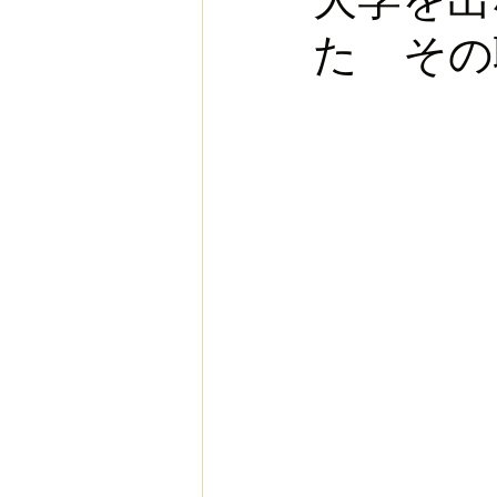
た その
お金
スポーツ
ヨー