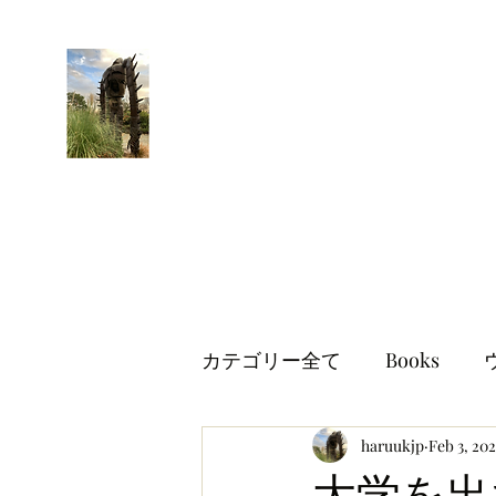
はるブログ
独り歩き浪人の詩
HARU
カテゴリー全て
Books
世界情勢
haruukjp
イギリス生活
Feb 3, 20
大学を出