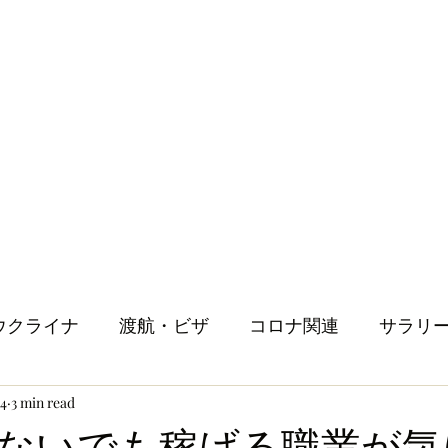
ウクライナ
渡航・ビザ
コロナ関連
サラリ
24
3 min read
健康
メンタルヘルス
ロンドン生活
人
ないでも稼げる職業が気