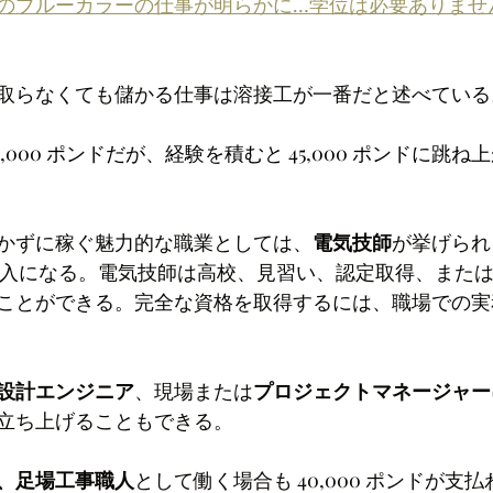
のブルーカラーの仕事が明らかに…学位は必要ありませ
取らなくても儲かる仕事は溶接工が一番だと述べている
4,000 ポンドだが、経験を積むと 45,000 ポンドに跳
かずに稼ぐ魅力的な職業としては、
電気技師
が挙げられ
ほどの収入になる。電気技師は高校、見習い、認定取得、また
ことができる。完全な資格を取得するには、職場での実
設計エンジニア
、現場または
プロジェクトマネージャー
立ち上げることもできる。
、足場工事職人
として働く場合も 40,000 ポンドが支