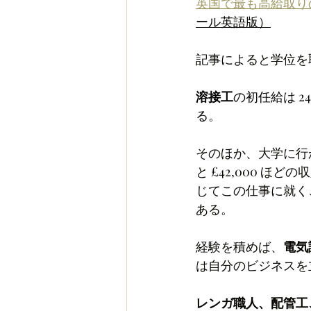
英国で最も高給取り
ール英語版）
記事によると学位を
溶接工
の初任給は 2
る。
そのほか、大学に行
と £42,000 
じてこの仕事に就く
ある。
経験を積めば、
電気
は自分のビジネスを
レンガ職人、配管工