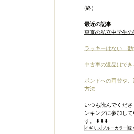
(終）
最近の記事
東京の私立中学生の
ラッキーはない　勘で答
中古車の返品はでき
ポンドへの両替や、
方法
いつも読んでくださ
ンキングに参加して
す。 ⬇️ ⬇️ ⬇️
イギリス
ブルーカラー
稼