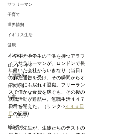
サラリーマン
子育て
世界情勢
イギリス生活
健康
メンタルヘルス
小学生と中学生の子供を持つアラフ
ィフサラリーマンが、ロンドンで長
ロンドン生活
年働いた会社からいきなり（当日）
人間関係
の解雇通告を受け、その瞬間からオ
フィスにも戻れず退職。フリーラン
日本文化
スで僅かな食費を稼ぐも、その後の
お金
就職活動が難航中。無職生活４４７
スポーツ
日目を迎えた。（リンク⇨
４４６日
目
の記事)
ヨーロッパ
ビジネス
学校の先生が、生徒たちのテストの