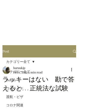
はるブログ
独り歩き浪人の詩
HARU
Post
カテゴリー全て
haruukjp
カテゴリー全て
Feb 1, 2024
2 min read
ラッキーはない 勘で答
Books
えると. . . 正統法な試験
ウクライナ
渡航・ビザ
コロナ関連