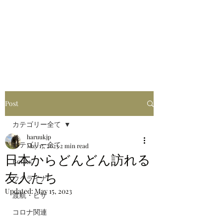
はるブログ
独り歩き浪人の詩
HARU
Post
カテゴリー全て
haruukjp
カテゴリー全て
May 15, 2023
2 min read
日本からどんどん訪れる
Books
友人たち
ウクライナ
Updated:
May 15, 2023
渡航・ビザ
コロナ関連