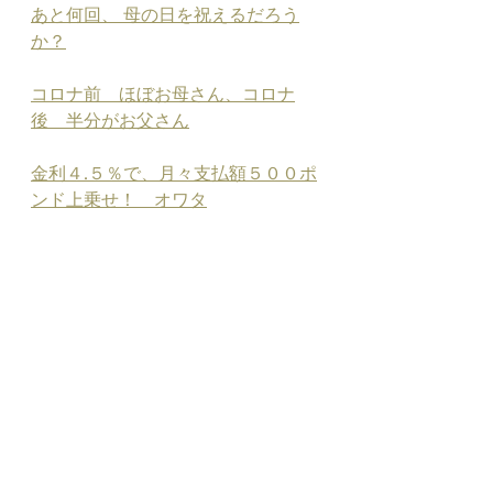
あと何回、 母の日を祝えるだろう
か？
コロナ前　ほぼお母さん、コロナ
後　半分がお父さん
金利４.５％で、月々支払額５００ポ
ンド上乗せ！　オワタ