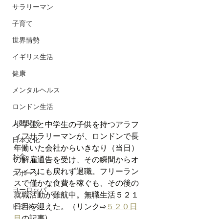
サラリーマン
子育て
世界情勢
イギリス生活
健康
メンタルヘルス
ロンドン生活
人間関係
小学生と中学生の子供を持つアラフ
ィフサラリーマンが、ロンドンで長
日本文化
年働いた会社からいきなり（当日）
お金
の解雇通告を受け、その瞬間からオ
フィスにも戻れず退職。フリーラン
スポーツ
スで僅かな食費を稼ぐも、その後の
ヨーロッパ
就職活動が難航中。無職生活５２１
日目を迎えた。（リンク⇨
５２０日
ビジネス
目
の記事)