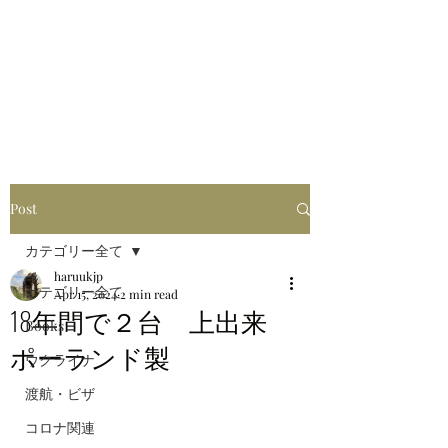
はるブログ
独り歩き浪人の詩
HARU
Post
カテゴリー全て
haruukjp
カテゴリー全て
Apr 15, 2024
2 min read
18年間で２台 上出来
Books
ポーランド製
ウクライナ
渡航・ビザ
コロナ関連