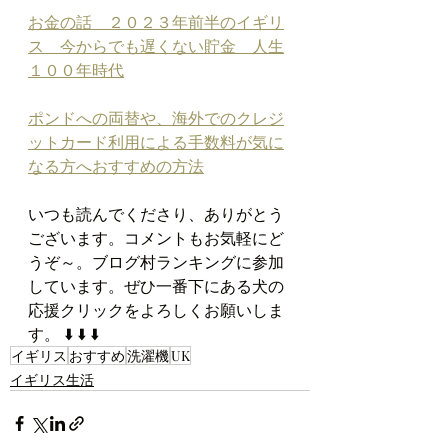
お金の話　２０２３年前半のイギリ
ス　今からでも遅くない貯金　人生
１００年時代
ポンドへの両替や、海外でのクレジ
ットカード利用による手数料が気に
なる方へおすすめの方法
いつも読んでくださり、ありがとう
ございます。コメントもお気軽にど
うぞ～。ブログ村ランキングに参加
しています。ぜひ一番下にある犬の
応援クリックをよろしくお願いしま
す。 ⬇️ ⬇️ ⬇️
イギリス
おすすめ
洗濯機
UK
イギリス生活