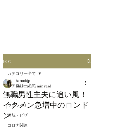
はるブログ
独り歩き浪人の詩
HARU
Post
カテゴリー全て
haruukjp
カテゴリー全て
Jun 15, 2023
2 min read
無職男性主夫に追い風！
Books
イクメン急増中のロンド
ウクライナ
ン
渡航・ビザ
コロナ関連