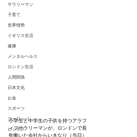
サラリーマン
子育て
世界情勢
イギリス生活
健康
メンタルヘルス
ロンドン生活
人間関係
日本文化
お金
スポーツ
ヨーロッパ
小学生と中学生の子供を持つアラフ
ィフサラリーマンが、ロンドンで長
ビジネス
年働いた会社からいきなり（当日）