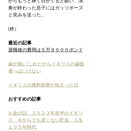
からもっと輝く日がくると願い、演
奏が終わった息子にはガッツポーズ
と笑みを送った。
(終）
最近の記事
退職後の費用は５万９０００ポンド
歯が痛い!これだからイギリスの歯医
者へはいけない
イギリスの無料医療が始まった日
おすすめの記事
お金の話　２０２３年前半のイギリ
ス　今からでも遅くない貯金　人生
１００年時代