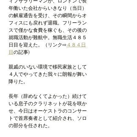
ィフサラリーマンが、ロンドンで長
年働いた会社からいきなり（当日）
の解雇通告を受け、その瞬間からオ
フィスにも戻れず退職。フリーラン
スで僅かな食費を稼ぐも、その後の
就職活動が難航中。無職生活４８５
日目を迎えた。（リンク⇨
４８４日
目
の記事)
親戚のいない環境で移民家族として
４人でやってきた我々に朗報が舞い
降りた。
長年（辞めなくてよかった）続けて
いる息子のクラリネットが花を咲か
せ、今日はオーケストラのコンサー
トで首席奏者として紹介され、ソロ
の部分を任された。