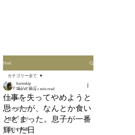
はるブログ
独り歩き浪人の詩
HARU
Post
カテゴリー全て
haruukjp
カテゴリー全て
Mar 10, 2024
2 min read
仕事を失ってやめようと
Books
思ったが、なんとか食い
ウクライナ
とどまった。息子が一番
渡航・ビザ
輝いた日
コロナ関連