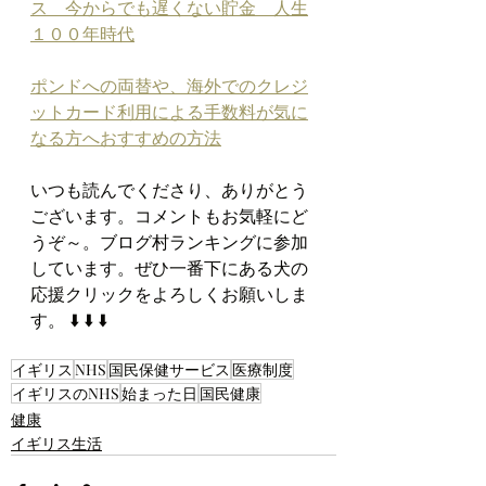
ス　今からでも遅くない貯金　人生
１００年時代
ポンドへの両替や、海外でのクレジ
ットカード利用による手数料が気に
なる方へおすすめの方法
いつも読んでくださり、ありがとう
ございます。コメントもお気軽にど
うぞ～。ブログ村ランキングに参加
しています。ぜひ一番下にある犬の
応援クリックをよろしくお願いしま
す。 ⬇️ ⬇️ ⬇️
イギリス
NHS
国民保健サービス
医療制度
イギリスのNHS
始まった日
国民健康
健康
イギリス生活