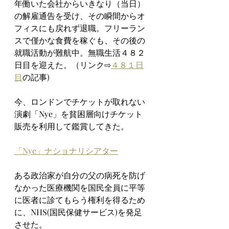
年働いた会社からいきなり（当日）
の解雇通告を受け、その瞬間からオ
フィスにも戻れず退職。フリーラン
スで僅かな食費を稼ぐも、その後の
就職活動が難航中。無職生活４８２
日目を迎えた。（リンク⇨
４８１日
目
の記事)
今、ロンドンでチケットが取れない
演劇「Nye」を貧困層向けチケット
販売を利用して鑑賞してきた。
「Nye」ナショナリシアター
ある政治家が自分の父の病死を防げ
なかった医療機関を国民全員に平等
に医者に診てもらう権利を得るため
に、NHS(国民保健サービス)を発足
させた。