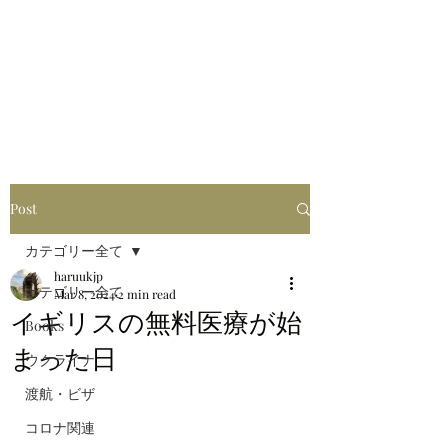
はるブログ
独り歩き浪人の詩
HARU
Post
カテゴリー全て
haruukjp
カテゴリー全て
Mar 8, 2024
2 min read
イギリスの無料医療が始
Books
まった日
ウクライナ
渡航・ビザ
コロナ関連