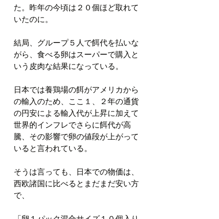
た。昨年の今頃は２０個ほど取れて
いたのに。
結局、グループ５人で餌代を払いな
がら、食べる卵はスーパーで購入と
いう皮肉な結果になっている。
日本では養鶏場の餌がアメリカから
の輸入のため、ここ１、２年の通貨
の円安による輸入代が上昇に加えて
世界的インフレでさらに餌代が高
騰、その影響で卵の値段が上がって
いると言われている。
そうは言っても、日本での物価は、
西欧諸国に比べるとまだまだ安い方
で、
「卵１パック混合サイズ１０個入り