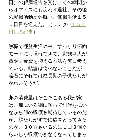
日）の解雇通告を受け、その瞬間か
らオフィスにも戻れず退社。その後
の就職活動が難航中。無職生活１５
５日目を迎えた。（リンク⇨
１５４
日目の記事
）
無職で極貧生活の中、すっかり節約
モードにも慣れてきて、家族４人が
費やす食費を抑える方法を毎日考え
ている。結論は食べないことだが、
流石にそれでは成長期の子供たちが
かわいそうだ。
卵の消費量はそこそこある我が家
は、畑にいる鶏に頼って餌代を払い
ながら卵の収穫を期待しているのだ
が、鶏たちがすでに歳をとってきた
のか、３０羽もいるのに１日３個ぐ
らいしか収穫できなくなってしまっ