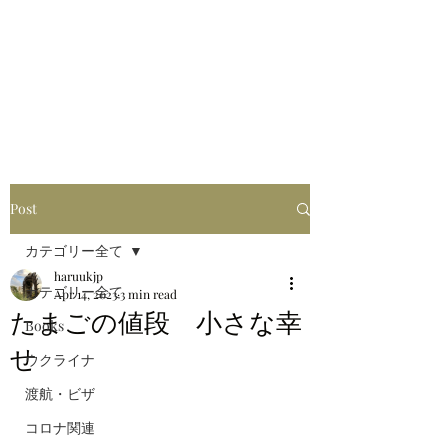
はるブログ
独り歩き浪人の詩
HARU
Post
カテゴリー全て
haruukjp
カテゴリー全て
Apr 14, 2023
3 min read
たまごの値段 小さな幸
Books
せ
ウクライナ
渡航・ビザ
コロナ関連