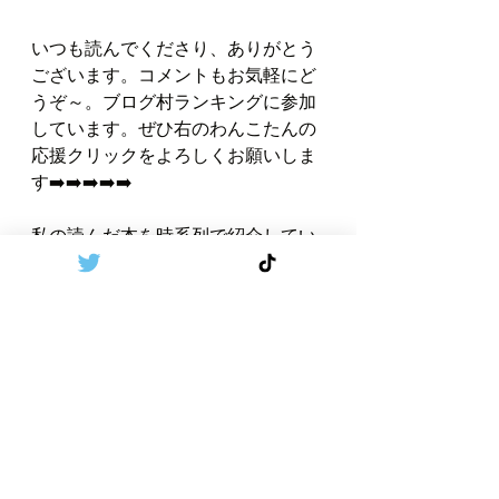
いつも読んでくださり、ありがとう
ございます。コメントもお気軽にど
うぞ～。ブログ村ランキングに参加
しています。ぜひ右のわんこたんの
応援クリックをよろしくお願いしま
す➡️➡️➡️➡️➡️   
私の読んだ本を時系列で紹介してい
ます。こちらの➡️
リンク
からどう
ぞ！
イギリス
スーパー
格安
卵の値段
平均価格
卵
生卵大丈夫
イギリスで生卵
生卵
イギリス生活
世界情勢