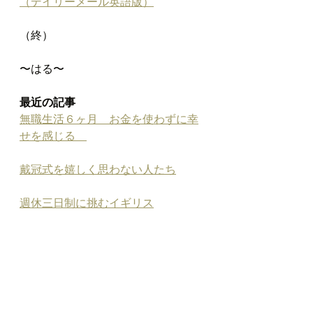
（デイリーメール英語版）
（終）
〜はる〜
最近の記事
無職生活６ヶ月　お金を使わずに幸
せを感じる　
戴冠式を嬉しく思わない人たち
週休三日制に挑むイギリス