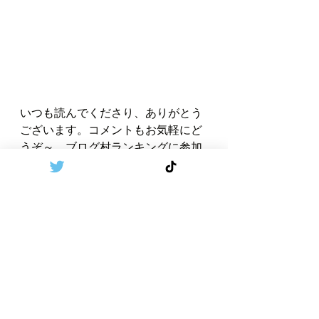
いつも読んでくださり、ありがとう
ございます。コメントもお気軽にど
うぞ～。ブログ村ランキングに参加
しています。ぜひ右のわんこたんの
応援クリックをよろしくお願いしま
す➡️➡️➡️➡️➡️   
私の読んだ本を時系列で紹介してい
ます。こちらの➡️
リンク
からどう
ぞ！
年金
生活保護
イギリスの給付金
手当
子供手当
地方税
カウンシルタックス
お金