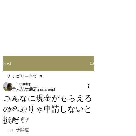
はるブログ
独り歩き浪人の詩
HARU
Post
カテゴリー全て
haruukjp
カテゴリー全て
May 10, 2023
4 min read
こんなに現金がもらえる
Books
の？こりゃ申請しないと
ウクライナ
損だ！
渡航・ビザ
コロナ関連