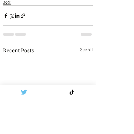
お金
Recent Posts
See All