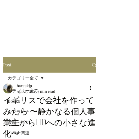
はるブログ
独り歩き浪人の詩
HARU
Post
カテゴリー全て
haruukjp
カテゴリー全て
Apr 23, 2025
3 min read
イギリスで会社を作って
Books
みたら 〜静かなる個人事
ウクライナ
業主からLTDへの小さな進
渡航・ビザ
化〜
コロナ関連