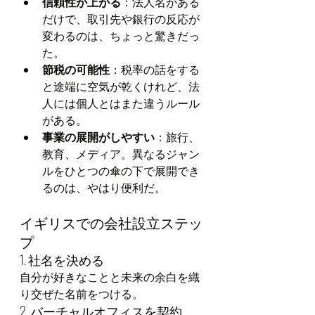
信頼性が上がる
：法人名がある
だけで、取引先や銀行の反応が
変わるのは、ちょっと驚きだっ
た。
節税の可能性
：税率の話をする
と途端に空気が乾くけれど、法
人には個人とはまた違うルール
がある。
事業の展開がしやすい
：旅行、
教育、メディア。異なるジャン
ルをひとつの傘の下で展開でき
るのは、やはり便利だ。
イギリスでの会社設立ステッ
プ
1. 社名を決める
自分が好きなことと未来の余白を織
り交ぜた名前をつける。
2. バーチャルオフィスを契約