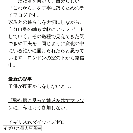
――ただ前を向いて、自分らしい
「これから」を丁寧に築くためのラ
イフログです。
家族との暮らしを大切にしながら、
自分自身の軸も柔軟にアップデート
していく。その過程で見えてきた気
づきや工夫を、同じように変化の中
にいる誰かに届けられたらと思って
います。ロンドンの空の下から発信
中。
最近の記事
子供が夜更かしをしないと. . .
「飛行機に乗って地球を壊すマラソ
ンに、私はもう参加しない」
イギリス式ダイウィズゼロ
イギリス
個人事業主