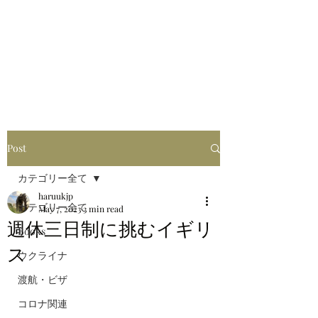
はるブログ
独り歩き浪人の詩
HARU
Post
カテゴリー全て
haruukjp
カテゴリー全て
May 7, 2023
3 min read
週休三日制に挑むイギリ
Books
ス
ウクライナ
渡航・ビザ
コロナ関連