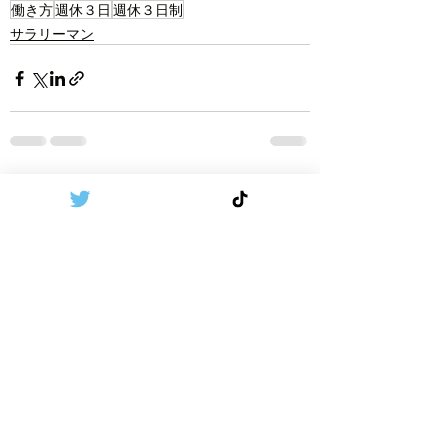
働き方
週休３日
週休３日制
サラリーマン
Recent Posts
See All