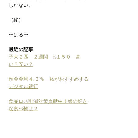
しれない。
（終）
〜はる〜
最近の記事
子犬２匹　２週間　£１５０　高
い？安い？
預金金利４.３％　私がおすすめする
デジタル銀行
食品ロス削減対策貢献中！娘の好き
な食べ物は？