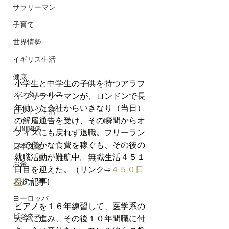
サラリーマン
子育て
世界情勢
イギリス生活
健康
小学生と中学生の子供を持つアラフ
メンタルヘルス
ィフサラリーマンが、ロンドンで長
年働いた会社からいきなり（当日）
ロンドン生活
の解雇通告を受け、その瞬間からオ
人間関係
フィスにも戻れず退職。フリーラン
スで僅かな食費を稼ぐも、その後の
日本文化
就職活動が難航中。無職生活４５１
お金
日目を迎えた。（リンク⇨
４５０日
スポーツ
目
の記事)
ヨーロッパ
ピアノを１６年練習して、医学系の
ビジネス
大学に進み、その後１０年間職に付