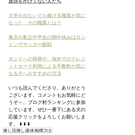
迷惑をかけてない人たち
大学を出ないでも稼げる職業が気に
なった　その職業とは？
東京の私立中学生の期中休みはロン
ドンでサッカー観戦
ポンドへの両替や、海外でのクレジ
ットカード利用による手数料が気に
なる方へおすすめの方法
いつも読んでくださり、ありがとう
ございます。コメントもお気軽にど
うぞ～。ブログ村ランキングに参加
しています。ぜひ一番下にある犬の
応援クリックをよろしくお願いしま
す。 ⬇️ ⬇️ ⬇️
推し活
推し
産休
相撲
力士