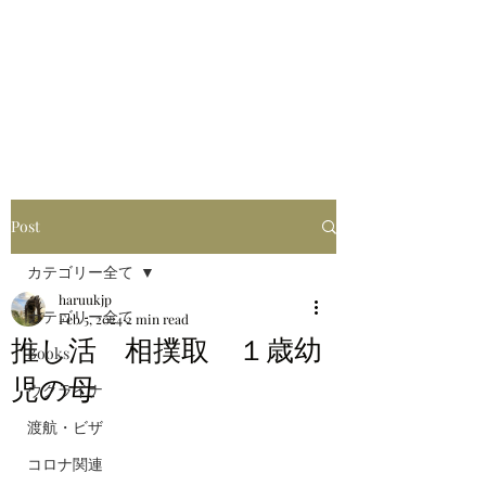
はるブログ
独り歩き浪人の詩
HARU
Post
カテゴリー全て
haruukjp
カテゴリー全て
Feb 5, 2024
2 min read
推し活 相撲取 １歳幼
Books
児の母
ウクライナ
渡航・ビザ
コロナ関連