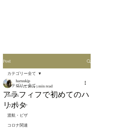
はるブログ
独り歩き浪人の詩
HARU
Post
カテゴリー全て
haruukjp
カテゴリー全て
Nov 25, 2024
3 min read
アラフィフで初めてのハ
Books
リポタ
ウクライナ
渡航・ビザ
コロナ関連