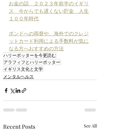
お金の話　２０２３年前半のイギリ
ス　今からでも遅くない貯金　人生
１００年時代
ポンドへの両替や、海外でのクレジ
ットカード利用による手数料が気に
なる方へおすすめの方法
ハリーポッターを今更読む
アラフィフとハリーポッター
イギリス文化と文学
メンタルヘルス
Recent Posts
See All