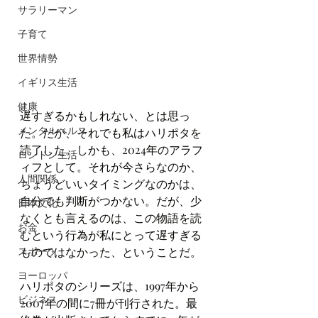
サラリーマン
子育て
世界情勢
イギリス生活
健康
遅すぎるかもしれない、とは思っ
メンタルヘルス
た。だが、それでも私はハリポタを
読了した。しかも、2024年のアラフ
ロンドン生活
ィフとして。それが今さらなのか、
人間関係
ちょうどいいタイミングなのかは、
自分でも判断がつかない。だが、少
日本文化
なくとも言えるのは、この物語を読
お金
むという行為が私にとって遅すぎる
スポーツ
ものではなかった、ということだ。
ヨーロッパ
ハリポタのシリーズは、1997年から
ビジネス
2007年の間に7冊が刊行された。最