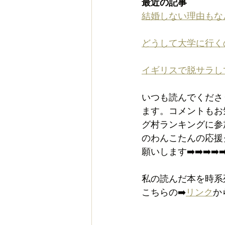
最近の記事
結婚しない理由もな
どうして大学に行く
イギリスで脱サラし
いつも読んでくださ
ます。コメントもお
グ村ランキングに参
のわんこたんの応援
願いします➡️➡️➡️➡️➡
私の読んだ本を時系
こちらの➡️
リンク
か