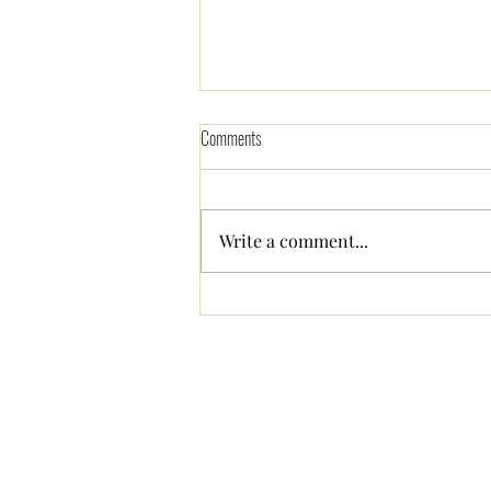
Comments
Write a comment...
イギリスの教会ってどんなと
ころ？住んでわかった宗教あ
るある＆豆知識