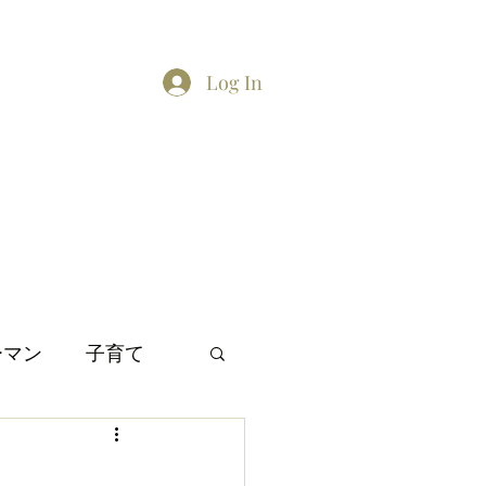
Log In
Home
About
Contact
TikTok feed
Twitter
ーマン
子育て
間関係
日本文化