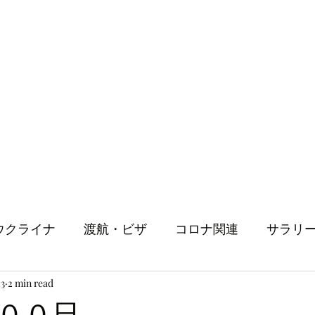
ウクライナ
渡航・ビザ
コロナ関連
サラリ
23
2 min read
健康
メンタルヘルス
ロンドン生活
人
３００日