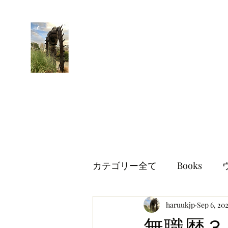
はるブログ
独り歩き浪人の詩
HARU
カテゴリー全て
Books
世界情勢
haruukjp
イギリス生活
Sep 6, 20
無職歴