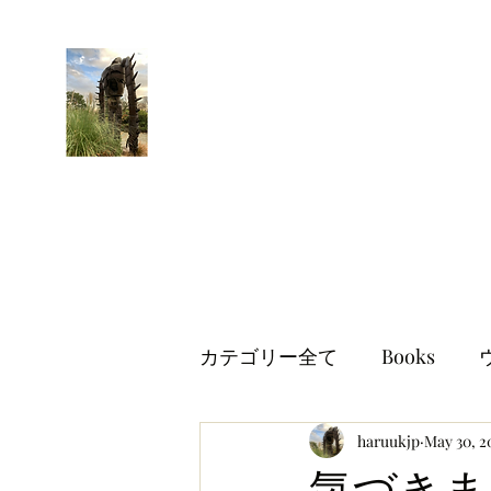
はるブログ
独り歩き浪人の詩
HARU
カテゴリー全て
Books
世界情勢
haruukjp
イギリス生活
May 30, 2
気づきま