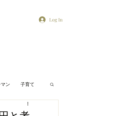
Log In
Home
About
Contact
TikTok feed
Twitter
ーマン
子育て
間関係
日本文化
円と考