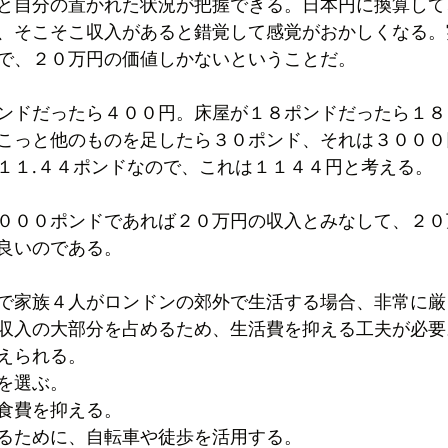
と自分の置かれた状況が把握できる。日本円に換算して
、そこそこ収入があると錯覚して感覚がおかしくなる。
で、２０万円の価値しかないということだ。
ンドだったら４００円。床屋が１８ポンドだったら１８
こっと他のものを足したら３０ポンド、それは３０００
１１.４４ポンドなので、これは１１４４円と考える。
０００ポンドであれば２０万円の収入とみなして、２０
良いのである。
で家族４人がロンドンの郊外で生活する場合、非常に厳
収入の大部分を占めるため、生活費を抑える工夫が必要
えられる。
を選ぶ。
食費を抑える。
るために、自転車や徒歩を活用する。