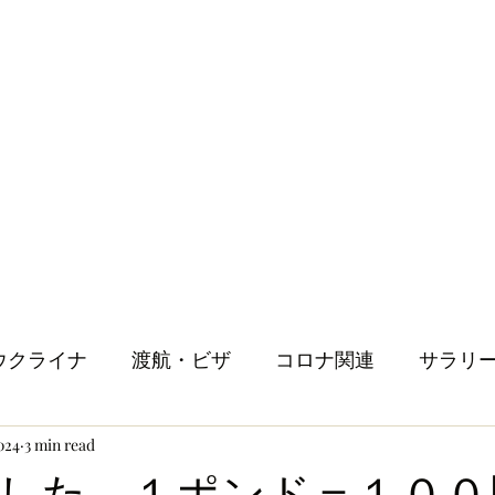
ウクライナ
渡航・ビザ
コロナ関連
サラリ
024
3 min read
健康
メンタルヘルス
ロンドン生活
人
した １ポンド＝１００