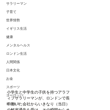
サラリーマン
子育て
世界情勢
イギリス生活
健康
メンタルヘルス
ロンドン生活
人間関係
日本文化
お金
スポーツ
小学生と中学生の子供を持つアラフ
ヨーロッパ
ィフサラリーマンが、ロンドンで長
ビジネス
年働いた会社からいきなり（当日）
の解雇通告を受け、その瞬間からオ