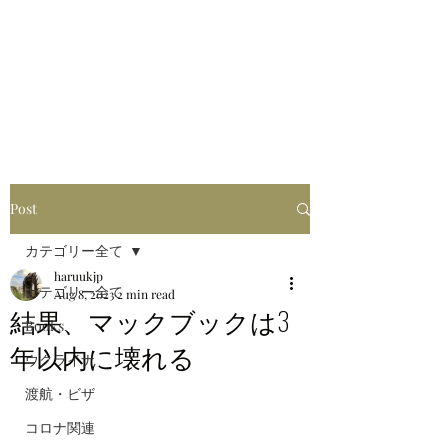
はるブログ
独り歩き浪人の詩
HARU
Post
カテゴリー全て
haruukjp
カテゴリー全て
Aug 8, 2023
2 min read
結果、マックブックは3
Books
年以内に壊れる
ウクライナ
渡航・ビザ
コロナ関連