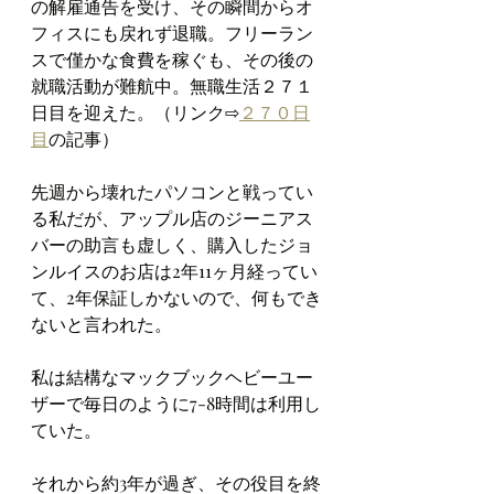
の解雇通告を受け、その瞬間からオ
フィスにも戻れず退職。フリーラン
スで僅かな食費を稼ぐも、その後の
就職活動が難航中。無職生活２７１
日目を迎えた。（リンク⇨
２７０日
目
の記事）
先週から壊れたパソコンと戦ってい
る私だが、アップル店のジーニアス
バーの助言も虚しく、購入したジョ
ンルイスのお店は2年11ヶ月経ってい
て、2年保証しかないので、何もでき
ないと言われた。
私は結構なマックブックヘビーユー
ザーで毎日のように7-8時間は利用し
ていた。
それから約3年が過ぎ、その役目を終