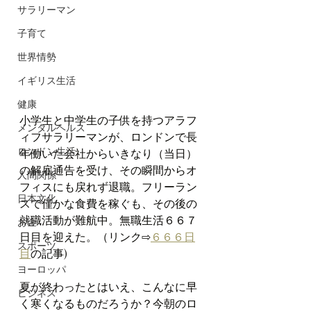
サラリーマン
子育て
世界情勢
イギリス生活
健康
小学生と中学生の子供を持つアラフ
メンタルヘルス
ィフサラリーマンが、ロンドンで長
ロンドン生活
年働いた会社からいきなり（当日）
の解雇通告を受け、その瞬間からオ
人間関係
フィスにも戻れず退職。フリーラン
日本文化
スで僅かな食費を稼ぐも、その後の
就職活動が難航中。無職生活６６７
お金
日目を迎えた。（リンク⇨
６６６日
スポーツ
目
の記事)
ヨーロッパ
夏が終わったとはいえ、こんなに早
ビジネス
く寒くなるものだろうか？今朝のロ