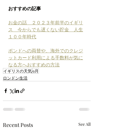
おすすめの記事
お金の話　２０２３年前半のイギリ
ス　今からでも遅くない貯金　人生
１００年時代
ポンドへの両替や、海外でのクレジ
ットカード利用による手数料が気に
なる方へおすすめの方法
イギリスの天気
9月
ロンドン生活
Recent Posts
See All