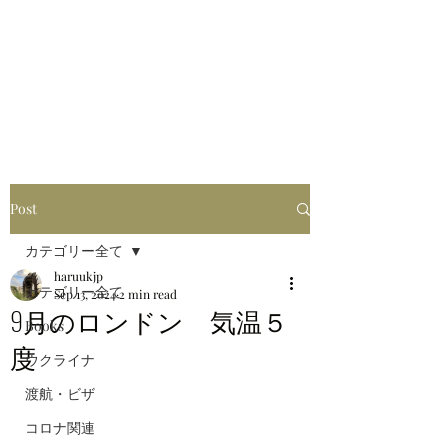
はるブログ
独り歩き浪人の詩
HARU
Post
カテゴリー全て
haruukjp
カテゴリー全て
Sep 13, 2024
2 min read
9月のロンドン 気温５
Books
度
ウクライナ
渡航・ビザ
コロナ関連