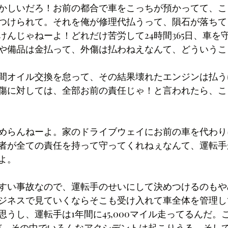
かしいだろ！お前の都合で車をこっちが預かってて、こ
つけられて。それを俺が修理代払うって、隕石が落ちて
けんじゃねーよ！どれだけ苦労して24時間365日、車を
や備品は金払って、外傷は払わねえなんて、どういうこ
間オイル交換を怠って、その結果壊れたエンジンは払う
傷に対しては、全部お前の責任じゃ！と言われたら、こ
めらんねーよ。家のドライブウェイにお前の車を代わり
者が全ての責任を持って守ってくれねぇなんて、運転手
よ。
すい事故なので、運転手のせいにして決めつけるのもや
ジネスで見ていくならそこも受け入れて車全体を管理し
うし、運転手は1年間に45,000マイル走ってるんだ。
ぞ。その中でいろんなアクシデントは起こりうる。そし