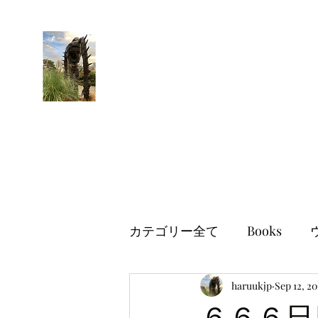
はるブログ
独り歩き浪人の詩
HARU
カテゴリー全て
Books
世界情勢
haruukjp
イギリス生活
Sep 12, 2
６６６日