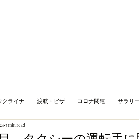
ウクライナ
渡航・ビザ
コロナ関連
サラリ
024
3 min read
健康
メンタルヘルス
ロンドン生活
人
目 タクシーの運転手に