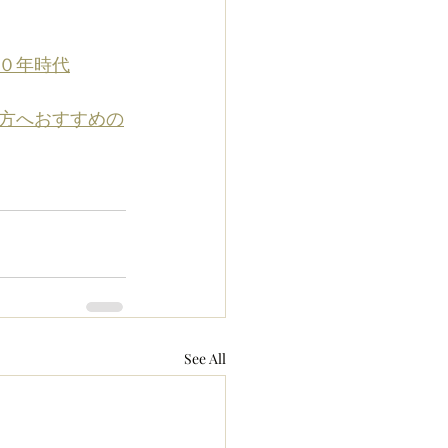
０年時代
方へおすすめの
See All