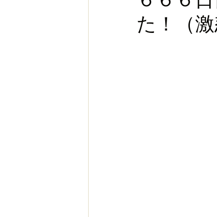
た！（激
お金
スポーツ
ヨー