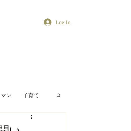
Log In
Home
About
Contact
TikTok feed
Twitter
ーマン
子育て
間関係
日本文化
聞い