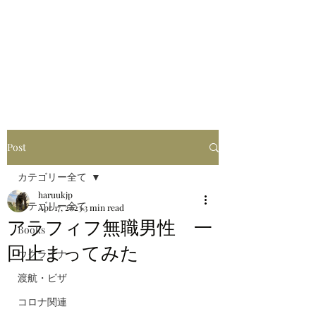
はるブログ
独り歩き浪人の詩
HARU
Post
カテゴリー全て
haruukjp
カテゴリー全て
Apr 17, 2023
3 min read
アラフィフ無職男性 一
Books
回止まってみた
ウクライナ
渡航・ビザ
コロナ関連