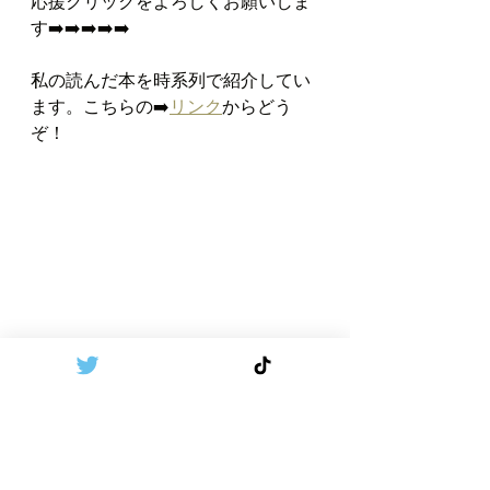
応援クリックをよろしくお願いしま
す➡️➡️➡️➡️➡️   
私の読んだ本を時系列で紹介してい
ます。こちらの➡️
リンク
からどう
ぞ！
夫婦仲
家族との時間
子育ての時間
亭主関白
仕事を理由に家族の時間がない
人間関係
子育て