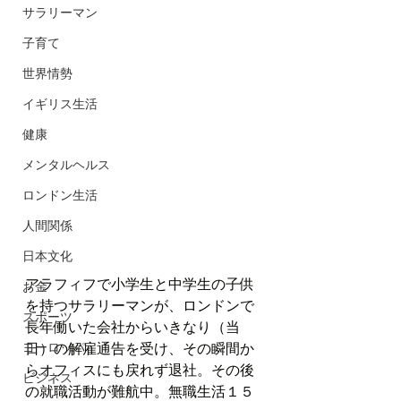
サラリーマン
子育て
世界情勢
イギリス生活
健康
メンタルヘルス
ロンドン生活
人間関係
日本文化
アラフィフで小学生と中学生の子供
お金
を持つサラリーマンが、ロンドンで
スポーツ
長年働いた会社からいきなり（当
日）の解雇通告を受け、その瞬間か
ヨーロッパ
らオフィスにも戻れず退社。その後
ビジネス
の就職活動が難航中。無職生活１５