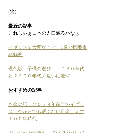
(終）
最近の記事
これじゃぁ日本の人口減るわなぁ
イギリスで大変なこと　2個の携帯電
話解約
現代版　子供の遊び　１９８０年代
と２０２０年代の違いに驚愕
おすすめの記事
お金の話　２０２３年前半のイギリ
ス　今からでも遅くない貯金　人生
１００年時代
ポンドへの両替や、海外でのクレジ