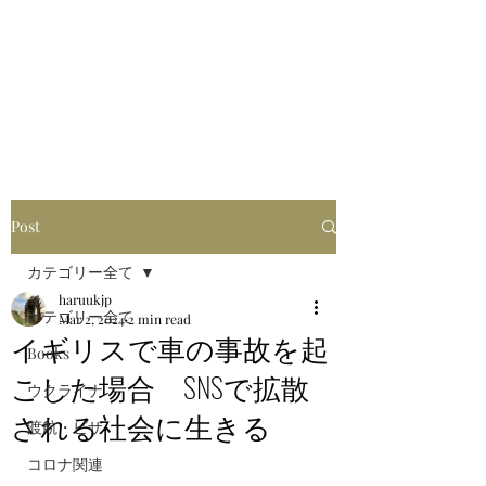
はるブログ
独り歩き浪人の詩
HARU
Post
カテゴリー全て
haruukjp
カテゴリー全て
Mar 2, 2024
2 min read
イギリスで車の事故を起
Books
こした場合 SNSで拡散
ウクライナ
される社会に生きる
渡航・ビザ
コロナ関連