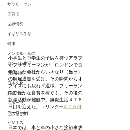
サラリーマン
子育て
世界情勢
イギリス生活
健康
メンタルヘルス
小学生と中学生の子供を持つアラフ
ロンドン生活
ィフサラリーマンが、ロンドンで長
年働いた会社からいきなり（当日）
人間関係
の解雇通告を受け、その瞬間からオ
日本文化
フィスにも戻れず退職。フリーラン
スで僅かな食費を稼ぐも、その後の
お金
就職活動が難航中。無職生活４７６
スポーツ
日目を迎えた。（リンク⇨
４７５日
ヨーロッパ
目
の記事)
ビジネス
日本では、車と車の小さな接触事故