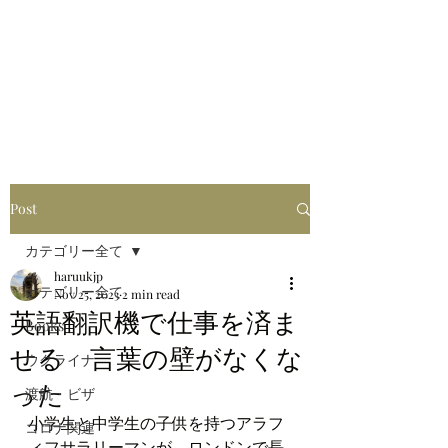
はるブログ
独り歩き浪人の詩
HARU
Post
カテゴリー全て
haruukjp
カテゴリー全て
Nov 25, 2023
2 min read
英語翻訳機で仕事を済ま
Books
せる 言葉の壁がなくな
ウクライナ
った
渡航・ビザ
小学生と中学生の子供を持つアラフ
コロナ関連
ィフサラリーマンが、ロンドンで長