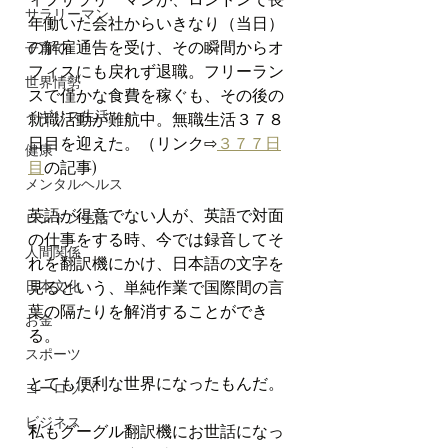
サラリーマン
年働いた会社からいきなり（当日）
の解雇通告を受け、その瞬間からオ
子育て
フィスにも戻れず退職。フリーラン
世界情勢
スで僅かな食費を稼ぐも、その後の
イギリス生活
就職活動が難航中。無職生活３７８
日目を迎えた。（リンク⇨
３
７７日
健康
目
の記事)
メンタルヘルス
英語が得意でない人が、英語で対面
ロンドン生活
の仕事をする時、今では録音してそ
人間関係
れを翻訳機にかけ、日本語の文字を
日本文化
見るという、単純作業で国際間の言
葉の隔たりを解消することができ
お金
る。
スポーツ
とても便利な世界になったもんだ。
ヨーロッパ
ビジネス
私もグーグル翻訳機にお世話になっ