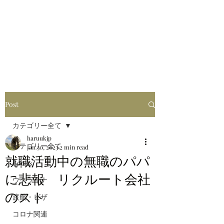
はるブログ
独り歩き浪人の詩
HARU
Post
カテゴリー全て
haruukjp
カテゴリー全て
Jan 30, 2023
2 min read
就職活動中の無職のパパ
Books
に悲報 リクルート会社
ウクライナ
のスト
渡航・ビザ
コロナ関連