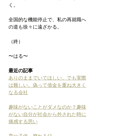
く。
全国的な機能停止で、私の再就職へ
の道も徐々に遠ざかる。
（終）
〜はる〜
最近の記事
ありのままでいてほしい。でも実際
は難しい。偽って借金を重ね大きく
なる会社
趣味がないことがダメなのか？趣味
がない自分が社会から外された時に
痛感する思い
育つ子供。廃れる父。