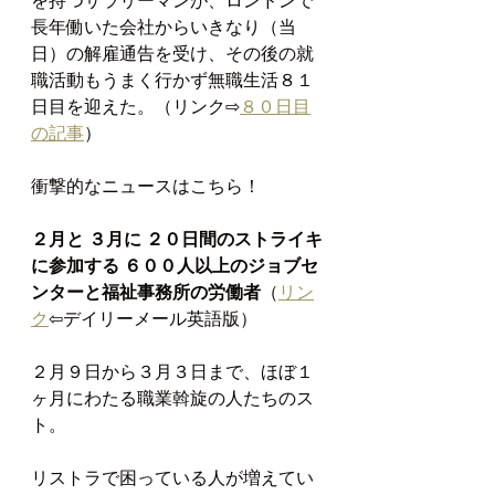
長年働いた会社からいきなり（当
日）の解雇通告を受け、その後の就
職活動もうまく行かず無職生活８１
日目を迎えた。（リンク⇨
８０日目
の記事
）
衝撃的なニュースはこちら！
２月と ３月に ２０日間のストライキ
に参加する ６００人以上のジョブセ
ンターと福祉事務所の労働者
（
リン
ク
⇦デイリーメール英語版）
２月９日から３月３日まで、ほぼ１
ヶ月にわたる職業斡旋の人たちのス
ト。
リストラで困っている人が増えてい