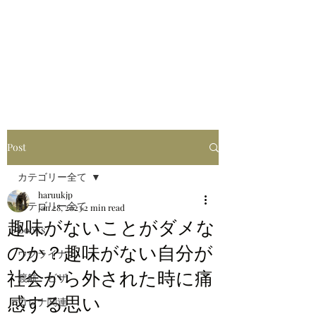
はるブログ
独り歩き浪人の詩
HARU
Post
カテゴリー全て
haruukjp
カテゴリー全て
Jan 28, 2023
2 min read
趣味がないことがダメな
Books
のか？趣味がない自分が
ウクライナ
社会から外された時に痛
渡航・ビザ
感する思い
コロナ関連