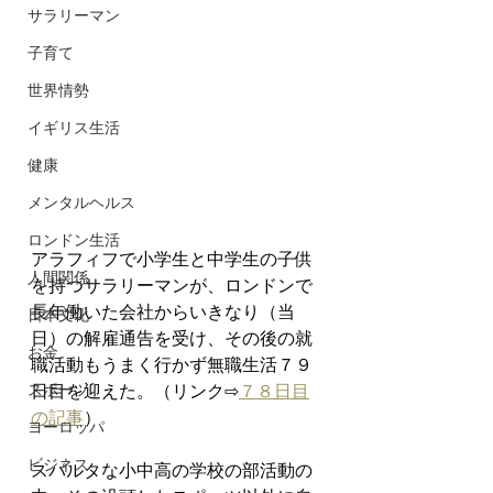
サラリーマン
子育て
世界情勢
イギリス生活
健康
メンタルヘルス
ロンドン生活
アラフィフで小学生と中学生の子供
人間関係
を持つサラリーマンが、ロンドンで
長年働いた会社からいきなり（当
日本文化
日）の解雇通告を受け、その後の就
お金
職活動もうまく行かず無職生活７９
日目を迎えた。（リンク⇨
７８日目
スポーツ
の記事
）
ヨーロッパ
ビジネス
スパルタな小中高の学校の部活動の