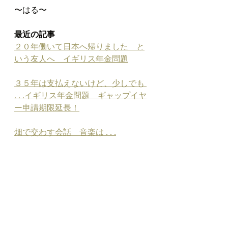
〜はる〜
最近の記事
２０年働いて日本へ帰りました　と
いう友人へ　イギリス年金問題
３５年は支払えないけど、少しでも 
. . .イギリス年金問題　ギャップイヤ
ー申請期限延長！
畑で交わす会話　音楽は . . .