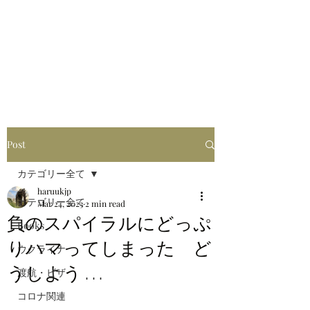
はるブログ
独り歩き浪人の詩
HARU
Post
カテゴリー全て
haruukjp
カテゴリー全て
Mar 24, 2023
2 min read
負のスパイラルにどっぷ
Books
りハマってしまった ど
ウクライナ
うしよう . . .
渡航・ビザ
コロナ関連