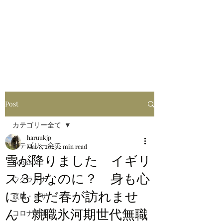
はるブログ
独り歩き浪人の詩
HARU
Post
カテゴリー全て
haruukjp
カテゴリー全て
Mar 8, 2023
2 min read
雪が降りました イギリ
Books
ス３月なのに？ 身も心
ウクライナ
にもまだ春が訪れませ
渡航・ビザ
ん 就職氷河期世代無職
コロナ関連