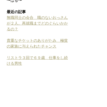
〜はる〜
最近の記事
無職同士の会合　職のないおっさん
が２人。再就職までどのぐらいかか
るの？
貴重なチケットのありがたみ　極貧
の家族に与えられたチャンス
リストラ３回で６９歳　仕事をし続
ける男性