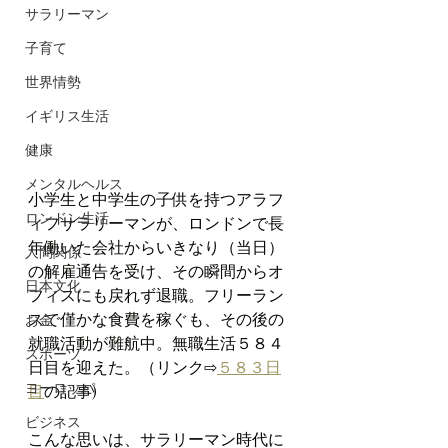
サラリーマン
子育て
世界情勢
イギリス生活
健康
メンタルヘルス
小学生と中学生の子供を持つアラフ
ロンドン生活
ィフサラリーマンが、ロンドンで長
年働いた会社からいきなり（当日）
人間関係
の解雇通告を受け、その瞬間からオ
日本文化
フィスにも戻れず退職。フリーラン
スで僅かな食費を稼ぐも、その後の
お金
就職活動が難航中。無職生活５８４
スポーツ
日目を迎えた。（リンク⇨
５８３日
ヨーロッパ
目
の記事)
ビジネス
こんな思いは、サラリーマン時代に