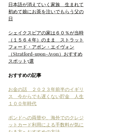
日本語が消えていく家族　生まれて
初めて娘にお茶を注いでもらう父の
日
シェイクスピアの家は６０％が当時
（１５６４年）のまま　ストラット
フォード・アポン・エイヴォン
（Stratford-upon-Avon）おすすめ
スポット5選
おすすめの記事
お金の話　２０２３年前半のイギリ
ス　今からでも遅くない貯金　人生
１００年時代
ポンドへの両替や、海外でのクレジ
ットカード利用による手数料が気に
なる方へおすすめの方法