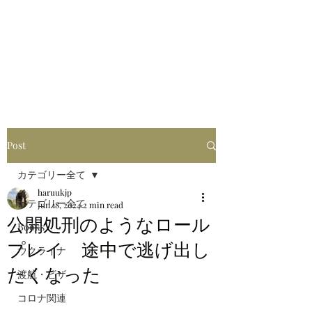
はるブログ
独り歩き浪人の詩
HARU
Post
カテゴリー全て
haruukjp
カテゴリー全て
Jun 18, 2024
2 min read
公開処刑のようなロール
Books
プレイ 途中で逃げ出し
ウクライナ
たくなった
渡航・ビザ
コロナ関連