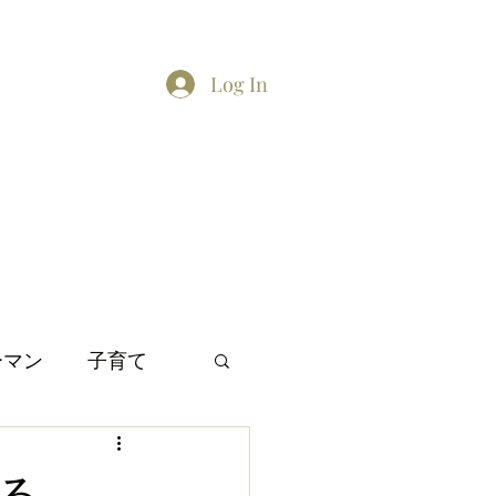
Log In
Home
About
Contact
TikTok feed
Twitter
ーマン
子育て
間関係
日本文化
る