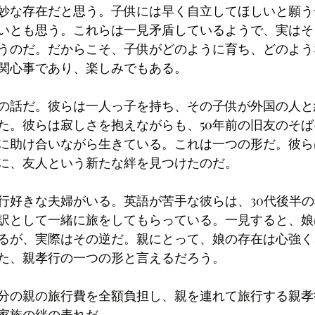
妙な存在だと思う。子供には早く自立してほしいと願う
いとも思う。これらは一見矛盾しているようで、実はそ
うのだ。だからこそ、子供がどのように育ち、どのよう
関心事であり、楽しみでもある。
の話だ。彼らは一人っ子を持ち、その子供が外国の人と
た。彼らは寂しさを抱えながらも、50年前の旧友のそ
に助け合いながら生きている。これは一つの形だ。彼ら
に、友人という新たな絆を見つけたのだ。
行好きな夫婦がいる。英語が苦手な彼らは、30代後半
訳として一緒に旅をしてもらっている。一見すると、娘
るが、実際はその逆だ。親にとって、娘の存在は心強く
た、親孝行の一つの形と言えるだろう。
分の親の旅行費を全額負担し、親を連れて旅行する親孝
家族の絆の表れだ。