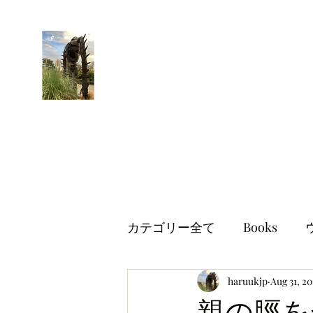
はるブログ
独り歩き浪人の詩
HARU
カテゴリー全て
Books
世界情勢
haruukjp
イギリス生活
Aug 31, 2
親の脛を