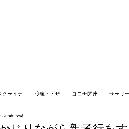
ウクライナ
渡航・ビザ
コロナ関連
サラリ
024
3 min read
健康
メンタルヘルス
ロンドン生活
人
かじりながら親孝行をす