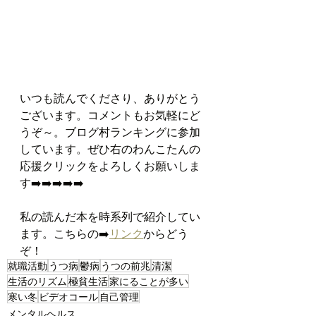
いつも読んでくださり、ありがとう
ございます。コメントもお気軽にど
うぞ～。ブログ村ランキングに参加
しています。ぜひ右のわんこたんの
応援クリックをよろしくお願いしま
す➡️➡️➡️➡️➡️
私の読んだ本を時系列で紹介してい
ます。こちらの➡️
リンク
からどう
ぞ！
就職活動
うつ病
鬱病
うつの前兆
清潔
生活のリズム
極貧生活
家にることが多い
寒い冬
ビデオコール
自己管理
メンタルヘルス