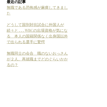
最近の記事
無職である恐怖感が麻痺してきまし
た
どうして国別対抗試合に外国人が
続々と . . . WBCの出場資格が気にな
る　本人の国籍関係なく出身国以外
で出られる選手に驚愕
無職同士の会合　職のないおっさん
が２人。再就職までどのぐらいかか
るの？