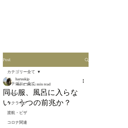
はるブログ
独り歩き浪人の詩
HARU
Post
カテゴリー全て
haruukjp
カテゴリー全て
Mar 11, 2023
2 min read
同じ服、風呂に入らな
Books
い うつの前兆か？
ウクライナ
渡航・ビザ
コロナ関連