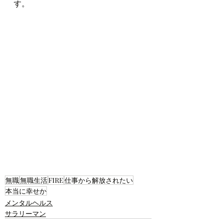
す。
無職
無職生活
FIRE
仕事から解放されたい
本当に幸せか
メンタルヘルス
サラリーマン