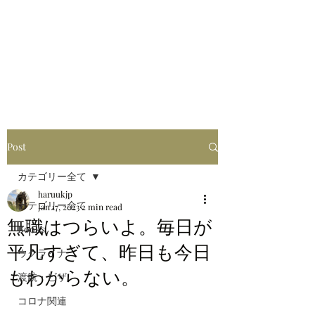
はるブログ
独り歩き浪人の詩
HARU
Post
カテゴリー全て
haruukjp
カテゴリー全て
Jan 17, 2023
2 min read
無職はつらいよ。毎日が
Books
平凡すぎて、昨日も今日
ウクライナ
もわからない。
渡航・ビザ
コロナ関連