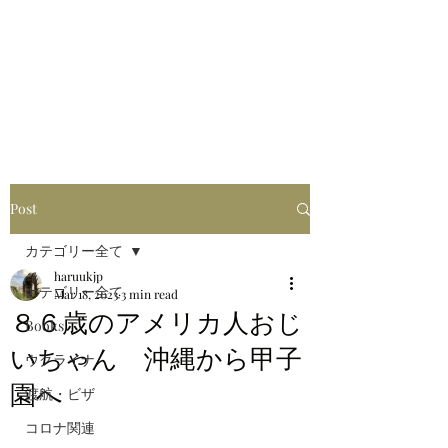
はるブログ
独り歩き浪人の詩
HARU
Post
カテゴリー全て
haruukjp
カテゴリー全て
Mar 18, 2023
3 min read
８６歳のアメリカ人おじ
Books
いちゃん 沖縄から甲子
ウクライナ
園へ
渡航・ビザ
コロナ関連