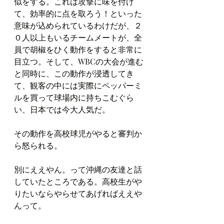
似をする。これは攻撃に味を付け
て、効率的に点を取ろう！といった
意味が込められているわけだが、２
０人以上もいるチームメートが、全
員で胡椒をひく動作をすると非常に
目立つ。そして、WBCの大会が進む
と同時に、この動作が浸透してき
て、観客の中には実際にペッパーミ
ルを買って球場内に持ちこむぐら
い、日本では今大人気だ。
その動作を高校球児がやると審判か
ら怒られる。
別にええやん。って沖縄の友達と話
していたところである。高校生がや
りたいならやらせてあげればええや
んって。