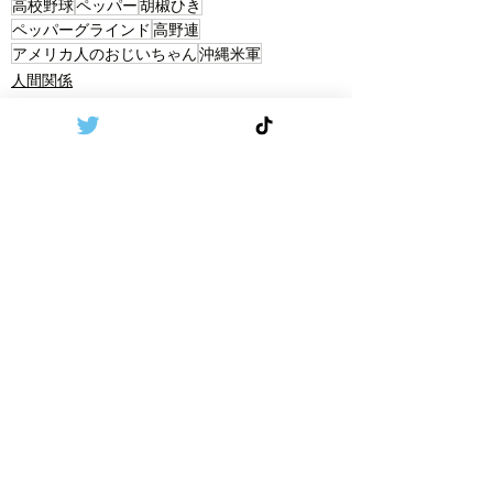
高校野球
ペッパー
胡椒ひき
ペッパーグラインド
高野連
アメリカ人のおじいちゃん
沖縄米軍
人間関係
スポーツ
Recent Posts
See All