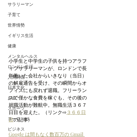
サラリーマン
子育て
世界情勢
イギリス生活
健康
メンタルヘルス
小学生と中学生の子供を持つアラフ
ロンドン生活
ィフサラリーマンが、ロンドンで長
年働いた会社からいきなり（当日）
人間関係
の解雇通告を受け、その瞬間からオ
日本文化
フィスにも戻れず退職。フリーラン
スで僅かな食費を稼ぐも、その後の
お金
就職活動が難航中。無職生活３６７
スポーツ
日目を迎えた。（リンク⇨
３６
６日
ヨーロッパ
目
の記事)
ビジネス
Google は間もなく数百万の Gmail 