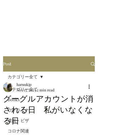
はるブログ
独り歩き浪人の詩
HARU
Post
カテゴリー全て
haruukjp
カテゴリー全て
Nov 13, 2023
2 min read
グーグルアカウントが消
Books
される日 私がいなくな
ウクライナ
る日
渡航・ビザ
コロナ関連