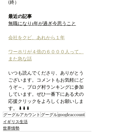
(終）
最近の記事
無職になり1年が過ぎ今思うこと
会社をクビ、あれから１年
ワーホリが４倍の６０００人って、
また急な話
いつも読んでくださり、ありがとう
ございます。コメントもお気軽にど
うぞ～。ブログ村ランキングに参加
しています。ぜひ一番下にある犬の
応援クリックをよろしくお願いしま
す。 
⬇️ ⬇️ ⬇️
グーグルアカウント
グーグル
googleaccount
イギリス生活
世界情勢