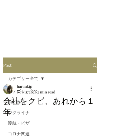
はるブログ
独り歩き浪人の詩
HARU
Post
カテゴリー全て
haruukjp
カテゴリー全て
Nov 11, 2023
2 min read
会社をクビ、あれから１
Books
年
ウクライナ
渡航・ビザ
コロナ関連