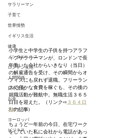
サラリーマン
子育て
世界情勢
イギリス生活
健康
小学生と中学生の子供を持つアラフ
メンタルヘルス
ィフサラリーマンが、ロンドンで長
年働いた会社からいきなり（当日）
ロンドン生活
の解雇通告を受け、その瞬間からオ
人間関係
フィスにも戻れず退職。フリーラン
スで僅かな食費を稼ぐも、その後の
日本文化
就職活動が難航中。無職生活３６５
お金
日目を迎えた。（リンク⇨
３６
４日
スポーツ
目
の記事)
ヨーロッパ
ちょうど一年前の今日、在宅ワーク
ビジネス
をしていた私に会社から電話があっ