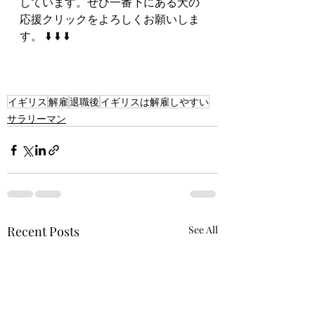
しています。ぜひ一番下にある犬の
応援クリックをよろしくお願いしま
す。 ⬇️ ⬇️ ⬇️
イギリス
解雇
退職後
イギリスは解雇しやすい
サラリーマン
Recent Posts
See All