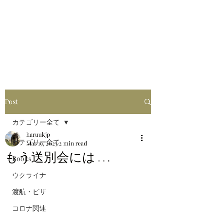
はるブログ
独り歩き浪人の詩
HARU
Post
カテゴリー全て
haruukjp
カテゴリー全て
Mar 19, 2023
2 min read
もう送別会には . . .
Books
ウクライナ
渡航・ビザ
コロナ関連