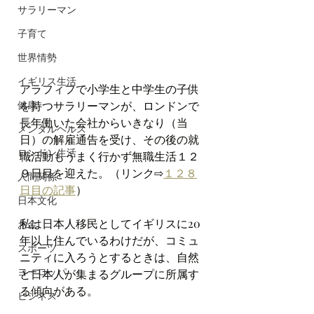
サラリーマン
子育て
世界情勢
イギリス生活
アラフィフで小学生と中学生の子供
を持つサラリーマンが、ロンドンで
健康
長年働いた会社からいきなり（当
メンタルヘルス
日）の解雇通告を受け、その後の就
ロンドン生活
職活動もうまく行かず無職生活１２
９日目を迎えた。（リンク⇨
１２８
人間関係
日目の記事
）
日本文化
私は日本人移民としてイギリスに20
お金
年以上住んでいるわけだが、コミュ
スポーツ
ニティに入ろうとするときは、自然
ヨーロッパ
と日本人が集まるグループに所属す
る傾向がある。
ビジネス