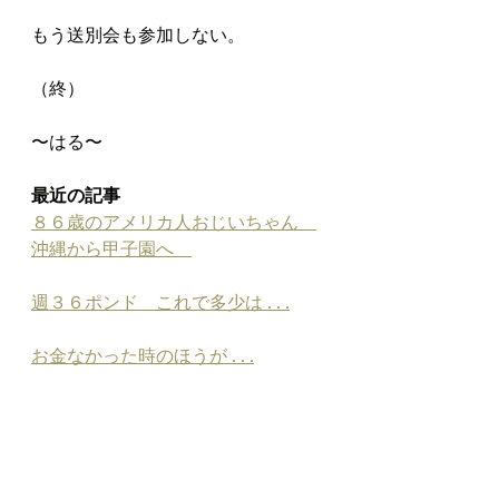
もう送別会も参加しない。
（終）
〜はる〜
最近の記事
８６歳のアメリカ人おじいちゃん　
沖縄から甲子園へ　
週３６ポンド　これで多少は . . .
お金なかった時のほうが . . .