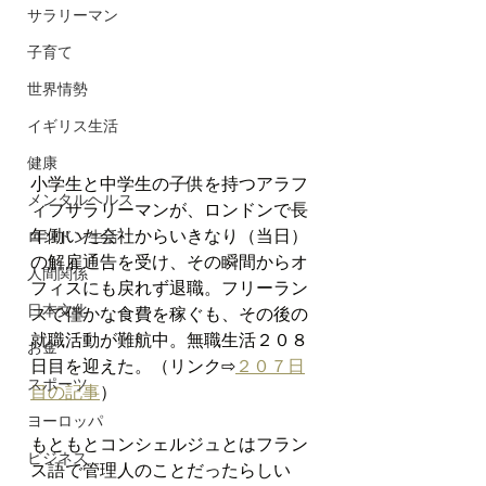
サラリーマン
子育て
世界情勢
イギリス生活
健康
小学生と中学生の子供を持つアラフ
メンタルヘルス
ィフサラリーマンが、ロンドンで長
年働いた会社からいきなり（当日）
ロンドン生活
の解雇通告を受け、その瞬間からオ
人間関係
フィスにも戻れず退職。フリーラン
日本文化
スで僅かな食費を稼ぐも、その後の
就職活動が難航中。無職生活２０８
お金
日目を迎えた。（リンク⇨
２０７日
スポーツ
目の記事
）
ヨーロッパ
もともとコンシェルジュとはフラン
ビジネス
ス語で管理人のことだったらしい