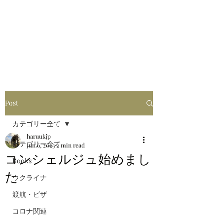
はるブログ
独り歩き浪人の詩
HARU
Post
カテゴリー全て
haruukjp
カテゴリー全て
Jun 6, 2023
2 min read
コンシェルジュ始めまし
Books
た
ウクライナ
渡航・ビザ
コロナ関連