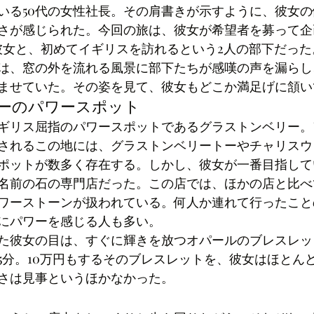
いる50代の女性社長。その肩書きが示すように、彼女
さが感じられた。今回の旅は、彼女が希望者を募って企
彼女と、初めてイギリスを訪れるという2人の部下だっ
は、窓の外を流れる風景に部下たちが感嘆の声を漏らし
ませていた。その姿を見て、彼女もどこか満足げに頷い
ーのパワースポット
ギリス屈指のパワースポットであるグラストンベリー。
されるこの地には、グラストンベリートーやチャリスウ
ポットが数多く存在する。しかし、彼女が一番目指して
名前の石の専門店だった。この店では、ほかの店と比べ
ワーストーンが扱われている。何人か連れて行ったこと
にパワーを感じる人も多い。
た彼女の目は、すぐに輝きを放つオパールのブレスレッ
5分。10万円もするそのブレスレットを、彼女はほとん
さは見事というほかなかった。