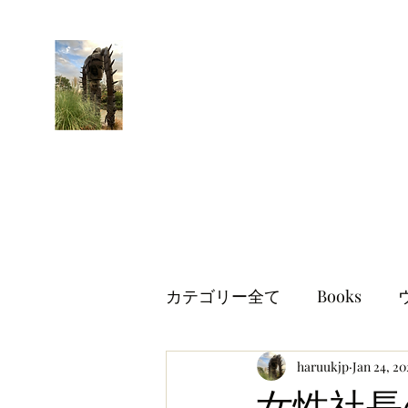
はるブログ
独り歩き浪人の詩
HARU
カテゴリー全て
Books
世界情勢
haruukjp
イギリス生活
Jan 24, 20
女性社長