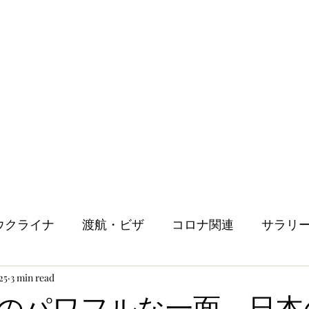
ウクライナ
渡航・ビザ
コロナ関連
サラリ
25
3 min read
健康
メンタルヘルス
ロンドン生活
人
のパワフルな一面 日本