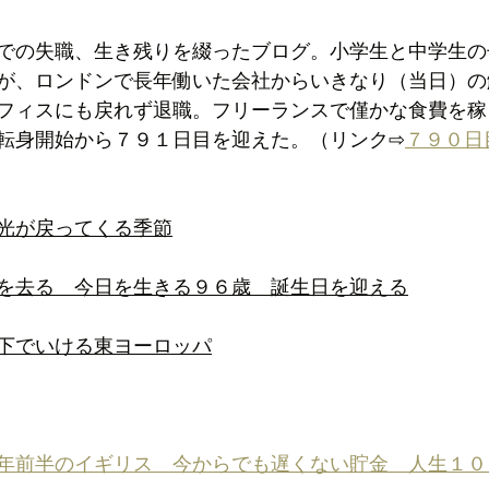
での失職、生き残りを綴ったブログ。
小学生と中学生の
が、ロンドンで長年働いた会社からいきなり（当日）の
フィスにも戻れず退職。フリーランスで僅かな食費を稼
転身開始から７９１日目を迎えた。（リンク⇨
７９０日
光が戻ってくる季節
を去る　今日を生きる９６歳　誕生日を迎える
下でいける東ヨーロッパ
年前半のイギリス　今からでも遅くない貯金　人生１０