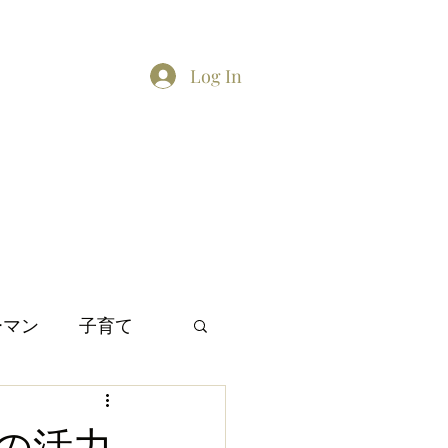
Log In
Home
About
Contact
TikTok feed
Twitter
ーマン
子育て
間関係
日本文化
の活力