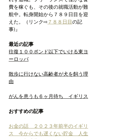
費を稼ぐも、その後の就職活動が難
航中。転身開始から７８９日目を迎
えた。（リンク⇨
７８８日目
の記
事)』
最近の記事
往復１００ポンド以下でいける東ヨ
ーロッパ
散歩に行けない高齢者が犬を飼う理
由
がんを患うも６ヶ月待ち　イギリス
おすすめの記事
お金の話　２０２３年前半のイギリ
ス　今からでも遅くない貯金　人生