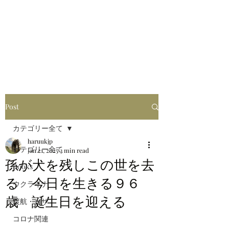
はるブログ
独り歩き浪人の詩
HARU
Post
カテゴリー全て
haruukjp
カテゴリー全て
Jan 21, 2025
3 min read
孫が犬を残しこの世を去
Books
る 今日を生きる９６
ウクライナ
歳 誕生日を迎える
渡航・ビザ
コロナ関連