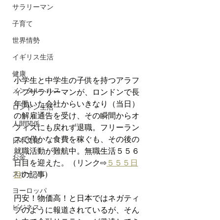
サラリーマン
子育て
世界情勢
イギリス生活
健康
小学生と中学生の子供を持つアラフ
メンタルヘルス
ィフサラリーマンが、ロンドンで長
年働いた会社からいきなり（当日）
ロンドン生活
の解雇通告を受け、その瞬間からオ
人間関係
フィスにも戻れず退職。フリーラン
スで僅かな食費を稼ぐも、その後の
日本文化
就職活動が難航中。無職生活５５６
お金
日目を迎えた。（リンク⇨
５５５日
スポーツ
目
の記事)
ヨーロッパ
円安！物価高！と日本ではネガティ
ビジネス
ブのように報道されているが、そん