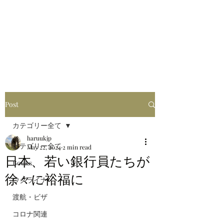
はるブログ
独り歩き浪人の詩
HARU
Post
カテゴリー全て
haruukjp
カテゴリー全て
May 22, 2024
2 min read
日本、若い銀行員たちが
Books
徐々に裕福に
ウクライナ
渡航・ビザ
コロナ関連