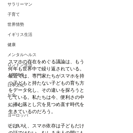
サラリーマン
子育て
世界情勢
イギリス生活
健康
メンタルヘルス
スマホの存在をめぐる議論は、もう
ロンドン生活
何年も世界中で繰り返されている。
人間関係
最近では、専門家たちがスマホを持
つ子どもと持たない子どもの育ち方
日本文化
をデータ化し、その違いを探ろうと
お金
している。私たちは今、便利さの中
に潜む落とし穴を見つめ直す時代を
スポーツ
生きているのだろう。
ヨーロッパ
ビジネス
とはいえ、スマホ依存は子どもだけ
の話ではない。むしろ大人の間にも