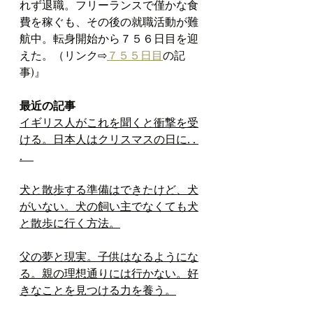
れず退職。フリーランスで僅かな食
費を稼ぐも、その後の就職活動が難
航中。転身開始から７５６日目を迎
えた。（リンク⇨
７５５日目
の記
事)』
最近の記事
イギリス人がこれを聞くと衝撃を受
ける。日本人はクリスマスの日に. . 
.　
犬と散歩する準備はできたけど、犬
がいない。犬の飼い主でなくても犬
と散歩に行く方法。
父の夢と現実。子供はなるようにな
る。親の理想通りには行かない。好
きなことを見つける力を養う。