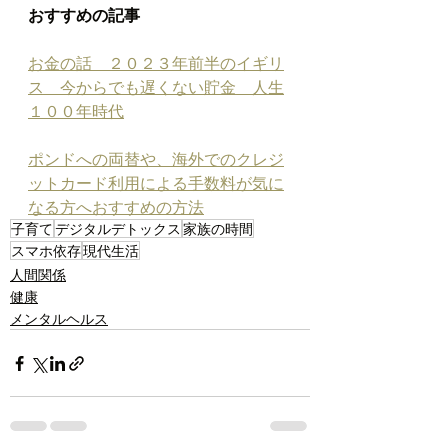
おすすめの記事
お金の話　２０２３年前半のイギリ
ス　今からでも遅くない貯金　人生
１００年時代
ポンドへの両替や、海外でのクレジ
ットカード利用による手数料が気に
なる方へおすすめの方法
子育て
デジタルデトックス
家族の時間
スマホ依存
現代生活
人間関係
健康
メンタルヘルス