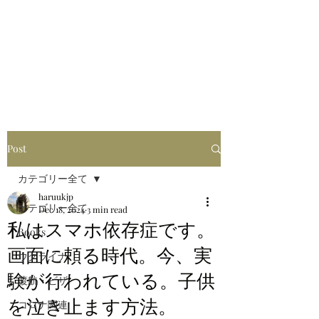
はるブログ
独り歩き浪人の詩
HARU
Post
カテゴリー全て
haruukjp
カテゴリー全て
Dec 18, 2024
3 min read
私はスマホ依存症です。
Books
画面に頼る時代。今、実
ウクライナ
験が行われている。子供
渡航・ビザ
を泣き止ます方法。
コロナ関連