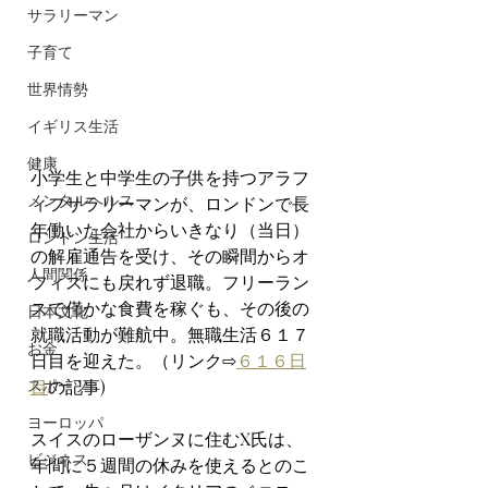
サラリーマン
子育て
世界情勢
イギリス生活
健康
小学生と中学生の子供を持つアラフ
メンタルヘルス
ィフサラリーマンが、ロンドンで長
年働いた会社からいきなり（当日）
ロンドン生活
の解雇通告を受け、その瞬間からオ
人間関係
フィスにも戻れず退職。フリーラン
スで僅かな食費を稼ぐも、その後の
日本文化
就職活動が難航中。無職生活６１７
お金
日目を迎えた。（リンク⇨
６１６日
スポーツ
目
の記事)
ヨーロッパ
スイスのローザンヌに住むX氏は、
ビジネス
年間に５週間の休みを使えるとのこ