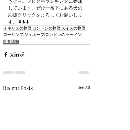
うぞ～。ブログ村ランキングに参加
しています。ぜひ一番下にある犬の
応援クリックをよろしくお願いしま
す。 ⬇️ ⬇️ ⬇️
イギリスの物価
ロンドンの物価
スイスの物価
ローザンヌ
ジュネーブ
ロンドンのラーメン
世界情勢
Recent Posts
See All