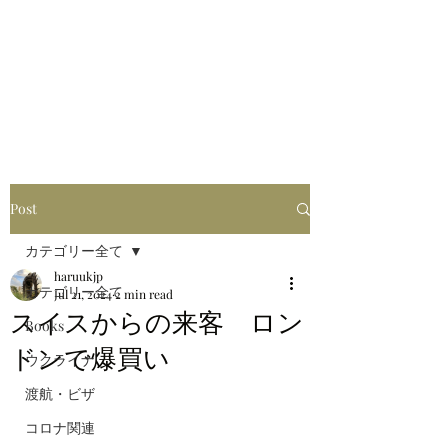
はるブログ
独り歩き浪人の詩
HARU
Post
カテゴリー全て
haruukjp
カテゴリー全て
Jul 21, 2024
2 min read
スイスからの来客 ロン
Books
ドンで爆買い
ウクライナ
渡航・ビザ
コロナ関連