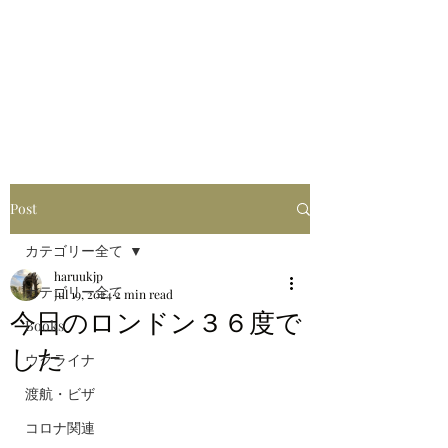
はるブログ
独り歩き浪人の詩
HARU
Post
カテゴリー全て
haruukjp
カテゴリー全て
Jul 19, 2024
2 min read
今日のロンドン３６度で
Books
した
ウクライナ
渡航・ビザ
コロナ関連