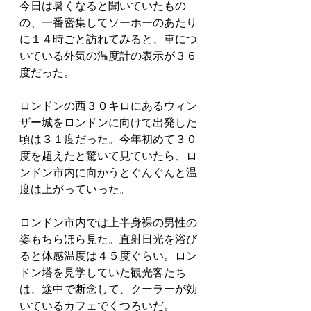
今日は暑くなると聞いていたもの
の、一番密集してソーホーのあたり
に１４時ごと訪れてみると、車につ
いている外気の温度計の表示が３６
度だった。
ロンドンの西３０キロにあるウィン
ザー城をロンドンに向けて出発した
頃は３１度だった。今年初めて３０
度を超えたと驚いて見ていたら、ロ
ンドン市内に向かうとぐんぐんと温
度は上がっていった。
ロンドン市内では上半身裸の男性の
姿もちらほら見た。直射日光を浴び
ると体感温度は４５度ぐらい。ロン
ドン塔を見学していた観光客たち
は、途中で断念して、クーラーが効
いているカフェでくつろいだ。