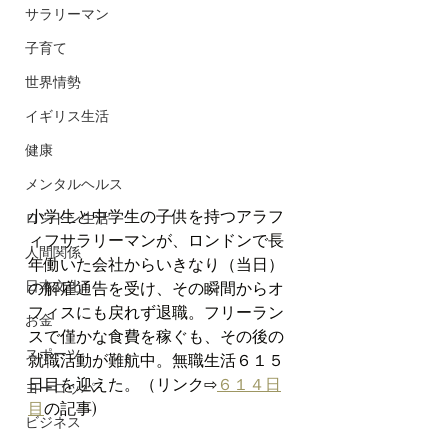
サラリーマン
子育て
世界情勢
イギリス生活
健康
メンタルヘルス
小学生と中学生の子供を持つアラフ
ロンドン生活
ィフサラリーマンが、ロンドンで長
人間関係
年働いた会社からいきなり（当日）
日本文化
の解雇通告を受け、その瞬間からオ
フィスにも戻れず退職。フリーラン
お金
スで僅かな食費を稼ぐも、その後の
スポーツ
就職活動が難航中。無職生活６１５
日目を迎えた。（リンク⇨
６１４日
ヨーロッパ
目
の記事)
ビジネス